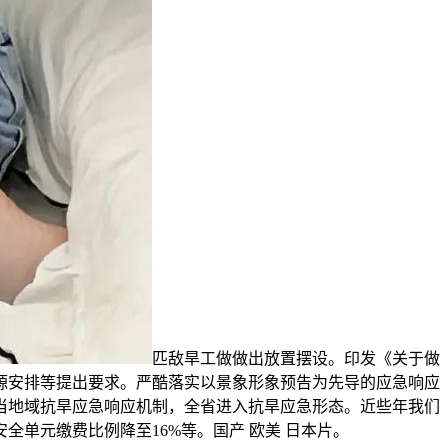
匹敌旱工做做出放置摆设。印发《关于做
源安排等提出要求。严酷落实以景象形象预告为先导的应急响应
当地域抗旱应急响应机制，全省进入抗旱应急形态。近些年我们
单元缴费比例降至16%等。国产 欧美 日本片。