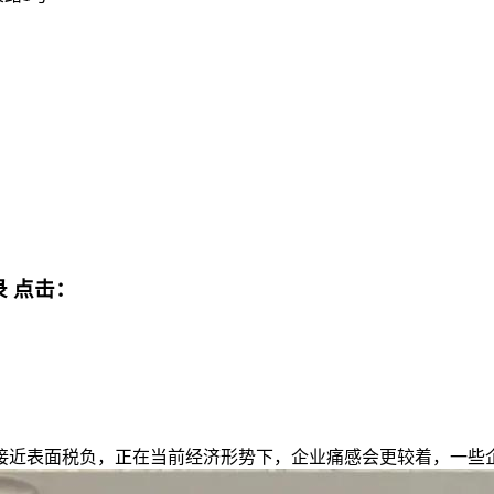
录
点击：
近表面税负，正在当前经济形势下，企业痛感会更较着，一些企