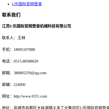
U乐国际官网登录
联系我们
江苏U乐国际官网登录机械科技有限公司
联系人：王林
手机：18005107888
电话：
0515-88588029
邮箱：
386805259@qq.com
邮编：224000
网址：http://www.037c.com
地址：盐城市盐都区大纵湖镇义丰工业集中区U乐国际官网登录