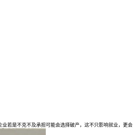
业若是不克不及承担可能会选择破产，这不只影响就业，更会