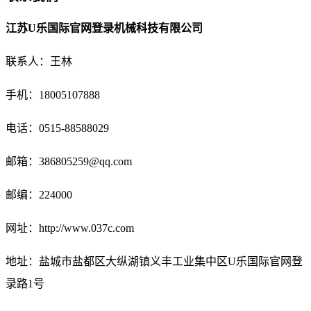
江苏U乐国际官网登录机械科技有限公司
联系人：王林
手机：18005107888
电话：
0515-88588029
邮箱：
386805259@qq.com
邮编：224000
网址：http://www.037c.com
地址：盐城市盐都区大纵湖镇义丰工业集中区U乐国际官网登
录路1号