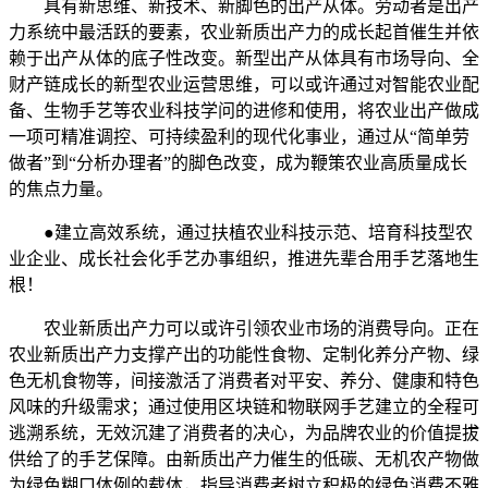
具有新思维、新技术、新脚色的出产从体。劳动者是出产
力系统中最活跃的要素，农业新质出产力的成长起首催生并依
赖于出产从体的底子性改变。新型出产从体具有市场导向、全
财产链成长的新型农业运营思维，可以或许通过对智能农业配
备、生物手艺等农业科技学问的进修和使用，将农业出产做成
一项可精准调控、可持续盈利的现代化事业，通过从“简单劳
做者”到“分析办理者”的脚色改变，成为鞭策农业高质量成长
的焦点力量。
●建立高效系统，通过扶植农业科技示范、培育科技型农
业企业、成长社会化手艺办事组织，推进先辈合用手艺落地生
根！
农业新质出产力可以或许引领农业市场的消费导向。正在
农业新质出产力支撑产出的功能性食物、定制化养分产物、绿
色无机食物等，间接激活了消费者对平安、养分、健康和特色
风味的升级需求；通过使用区块链和物联网手艺建立的全程可
逃溯系统，无效沉建了消费者的决心，为品牌农业的价值提拔
供给了的手艺保障。由新质出产力催生的低碳、无机农产物做
为绿色糊口体例的载体，指导消费者树立积极的绿色消费不雅