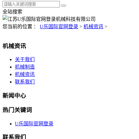
全站搜索
您当前的位置 ：
U乐国际官网登录
>
机械资讯
>
机械资讯
关于我们
机械制造
机械资讯
联系我们
新闻中心
热门关键词
U乐国际官网登录
联系我们