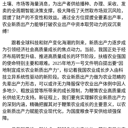
土壤、市场等海量消息，为出产者供给播种、办理、采收、发
卖的全周期智能决策支撑，极大降低了天然取市场双沉风险，
提拔了财产的不变性和效益。通过全方位提拔全要素出产率，
农业新质出产力能够打破农业出产中资本取劳动力的双沉束
缚！
跟着全球科技和财产变化海潮的到来，新质出产力逐步成
为引领经济社会高质量成长的焦点动力。当前，我国正处于经
济布局转型升级、推进高质量成长的环节阶段，扶植农业强国
的使命特别主要和艰难。2025年地方一号文件明白提出要“因
地制宜成长农业新质出产力”，标记着我国农业成长步入由科
技立异系统性驱动的新阶段。农业新质出产力做为农业范畴的
先辈出产力形态，可以或许无力降服保守农业出产体例中因人
多地少、粗放运营等所带来的成长限制，为鞭策农业高质量成
长供给无力支持。新征程上，我们要充实理解农业新质出产力
的深刻内涵，精确把握其对于鞭策农业成长的主要意义，以农
业新质出产力赋能农业现代化，为国度粮食平安供给顽强保
障。