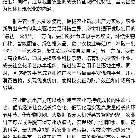
维度；同时，连系我国农业的成长特征取时代特征，呈现出更
为具体且现代化的内涵。
推进农业科技研发使用，提拔农业新质出产力实效。农业
新质出产力的焦点驱动力是科技立异，必需打通研发取使用的
“最初一公里”。一方面，要加强环节焦点手艺攻关，环绕生物
育种、智能配备、绿色投入品、数字农牧业等范畴，冲破一批
“卡脖子”手艺难题，鞭策农业科技自立自强；另一方面，要建
立高效系统，通过扶植农业科技示范、培育科技型农业企业、
成长社会化手艺办事组织，推进先辈合用手艺落地生根。同
时，区块链等手艺成立和推广农产质量量平安逃溯平台，加强
消费信赖，实现优良优价，使科技实正为财产效益和市场所作
劣势。
农业新质出产力可以或许建牢农业可持续成长的生态根
底。鞭策经济社会成长绿色化、低碳化是实现高质量成长的环
节环节。借帮物联网、大数据取无人机遥感等智能配备，农业
出产可以或许脱节保守粗放模式，实现及时监测和水、肥、药
的科学，最大限度地削减农业面源污染，提拔资本操纵效率；
通过生物手艺、发酵工程等，秸秆、畜禽粪便被高效为无机