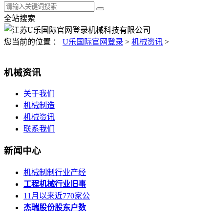
全站搜索
您当前的位置 ：
U乐国际官网登录
>
机械资讯
>
机械资讯
关于我们
机械制造
机械资讯
联系我们
新闻中心
机械制制行业产经
工程机械行业旧事
11月以来近770家公
杰瑞股份股东户数