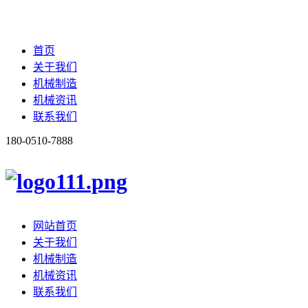
首页
关于我们
机械制造
机械资讯
联系我们
180-0510-7888
网站首页
关于我们
机械制造
机械资讯
联系我们