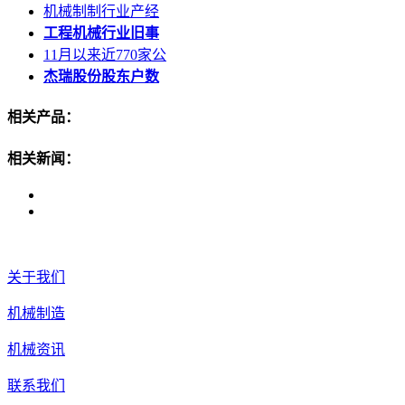
机械制制行业产经
工程机械行业旧事
11月以来近770家公
杰瑞股份股东户数
相关产品：
相关新闻：
关于我们
机械制造
机械资讯
联系我们