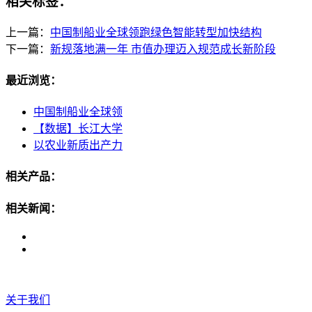
相关标签：
上一篇：
中国制船业全球领跑绿色智能转型加快结构
下一篇：
新规落地满一年 市值办理迈入规范成长新阶段
最近浏览：
中国制船业全球领
【数据】长江大学
以农业新质出产力
相关产品：
相关新闻：
关于我们