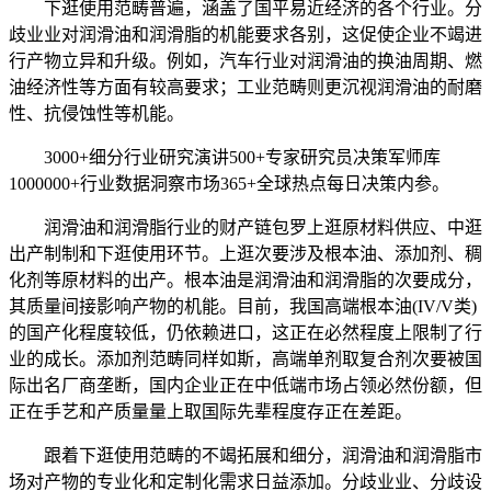
下逛使用范畴普遍，涵盖了国平易近经济的各个行业。分
歧业业对润滑油和润滑脂的机能要求各别，这促使企业不竭进
行产物立异和升级。例如，汽车行业对润滑油的换油周期、燃
油经济性等方面有较高要求；工业范畴则更沉视润滑油的耐磨
性、抗侵蚀性等机能。
3000+细分行业研究演讲500+专家研究员决策军师库
1000000+行业数据洞察市场365+全球热点每日决策内参。
润滑油和润滑脂行业的财产链包罗上逛原材料供应、中逛
出产制制和下逛使用环节。上逛次要涉及根本油、添加剂、稠
化剂等原材料的出产。根本油是润滑油和润滑脂的次要成分，
其质量间接影响产物的机能。目前，我国高端根本油(IV/V类)
的国产化程度较低，仍依赖进口，这正在必然程度上限制了行
业的成长。添加剂范畴同样如斯，高端单剂取复合剂次要被国
际出名厂商垄断，国内企业正在中低端市场占领必然份额，但
正在手艺和产质量量上取国际先辈程度存正在差距。
跟着下逛使用范畴的不竭拓展和细分，润滑油和润滑脂市
场对产物的专业化和定制化需求日益添加。分歧业业、分歧设