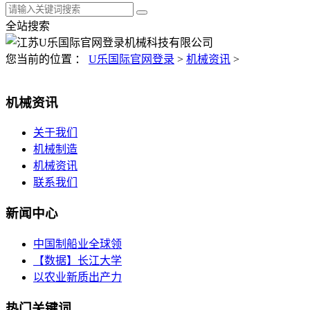
全站搜索
您当前的位置 ：
U乐国际官网登录
>
机械资讯
>
机械资讯
关于我们
机械制造
机械资讯
联系我们
新闻中心
中国制船业全球领
【数据】长江大学
以农业新质出产力
热门关键词