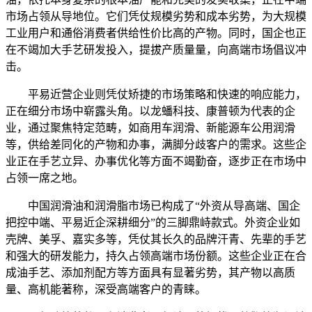
市场占领从导地位。它们凭仗规模劣势和成本劣势，为大规模
工业用户和通俗消费者供给性价比高的产物。同时，国企也正
在不竭加大手艺研发投入，提拔产质量量，向高端市场倡议冲
击。
平易近营企业则凭仗矫捷的市场策略和快速的响应能力，
正在细分市场中崭露头角。以龙蟠科技、康普顿为代表的企
业，通过聚焦特定范畴，如商用车润滑、新能源车公用润滑
等，供给差同化的产物和办事，满脚分歧客户的需求。这些企
业正在手艺立异、办事优化等方面不竭勤奋，逐步正在市场中
占领一席之地。
中国润滑油和润滑脂市场已构成了“外资从导高端、国企
把控中端、平易近企深耕细分”的三脚鼎峙款式。外资企业如
壳牌、美孚、嘉实多等，凭仗其长久的品牌汗青、先辈的手艺
和强大的研发能力，持久占领高端市场份额。这些企业正在合
成油手艺、添加剂配方等方面具有显著劣势，其产物以高质
量、高机能著称，深受高端客户的青睐。