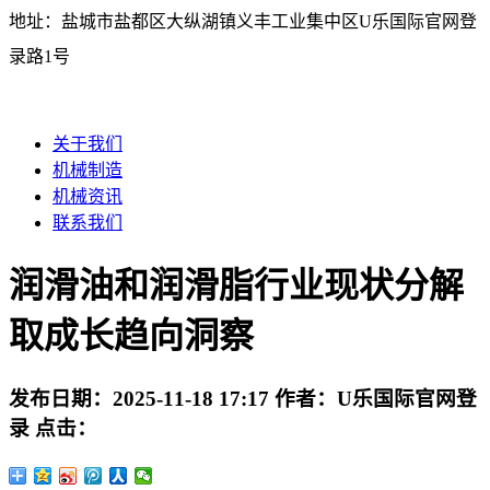
地址：盐城市盐都区大纵湖镇义丰工业集中区U乐国际官网登
录路1号
关于我们
机械制造
机械资讯
联系我们
润滑油和润滑脂行业现状分解
取成长趋向洞察
发布日期：
2025-11-18 17:17
作者：
U乐国际官网登
录
点击：