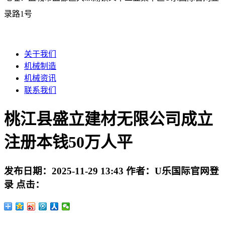
录路1号
关于我们
机械制造
机械资讯
联系我们
桃江县盛立建材无限公司成立
注册本钱50万人平
发布日期：
2025-11-29 13:43
作者：
U乐国际官网登
录
点击：