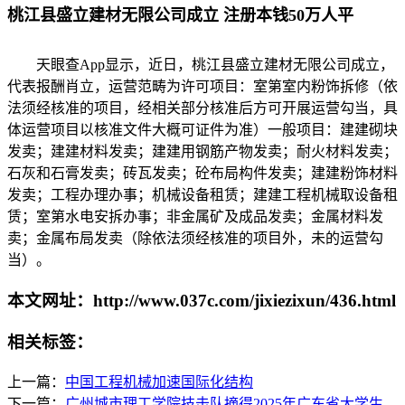
桃江县盛立建材无限公司成立 注册本钱50万人平
天眼查App显示，近日，桃江县盛立建材无限公司成立，
代表报酬肖立，运营范畴为许可项目：室第室内粉饰拆修（依
法须经核准的项目，经相关部分核准后方可开展运营勾当，具
体运营项目以核准文件大概可证件为准）一般项目：建建砌块
发卖；建建材料发卖；建建用钢筋产物发卖；耐火材料发卖；
石灰和石膏发卖；砖瓦发卖；砼布局构件发卖；建建粉饰材料
发卖；工程办理办事；机械设备租赁；建建工程机械取设备租
赁；室第水电安拆办事；非金属矿及成品发卖；金属材料发
卖；金属布局发卖（除依法须经核准的项目外，未的运营勾
当）。
本文网址：http://www.037c.com/jixiezixun/436.html
相关标签：
上一篇：
中国工程机械加速国际化结构
下一篇：
广州城市理工学院技击队摘得2025年广东省大学生