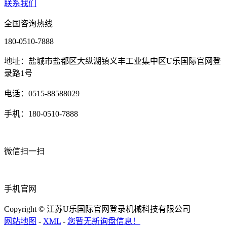
联系我们
全国咨询热线
180-0510-7888
地址：盐城市盐都区大纵湖镇义丰工业集中区U乐国际官网登
录路1号
电话：0515-88588029
手机：180-0510-7888
微信扫一扫
手机官网
Copyright © 江苏U乐国际官网登录机械科技有限公司
网站地图
-
XML
-
您暂无新询盘信息！