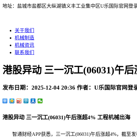
地址：盐城市盐都区大纵湖镇义丰工业集中区U乐国际官网登录
关于我们
机械制造
机械资讯
联系我们
港股异动 三一沉工(06031)午
发布日期：
2025-12-04 20:36
作者：
U乐国际官网登
港股异动 三一沉工(06031)午后涨超4% 工程机械出海
智通财经APP获悉，三一沉工(06031)午后涨超4%，截至发稿