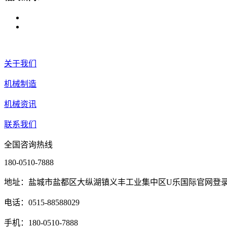
关于我们
机械制造
机械资讯
联系我们
全国咨询热线
180-0510-7888
地址：盐城市盐都区大纵湖镇义丰工业集中区U乐国际官网登
电话：0515-88588029
手机：180-0510-7888