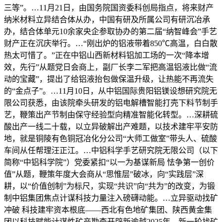
三等”。…11月21日，由国务院国资委科创局指点，将来财产
纳米材料立异结合体从办，中国有研及所属公司有研沉冶承
办，结合体单元10余家央企参取协办的第二届“纳智峰会”手艺
财产正在沉庆举行。…“刚出炉的铝液带着850℃高温，白白散
热太可惜了。”正在中铝山西新材料铝加工场的一次“降本增
效，先行”从题党日会商上，副厂长李二军把高温铝液比做“流
动的宝藏”，提出了给铝液抬包做保温升级，让热能不再流失
的“金点子”。…11月10日，从中铝国际贵阳铝镁设想研究院无
限公司获悉，由该院牵头研发的铝电解槽智能打壳下料节制手
艺，鞭策出产节制由保守经验型向精准智能化转型。…深耕硫
酸出产一线二十载，以立异破解出产难题，以技术建牢平安防
地，就是铜陵有色铜冠冶化分公司“大师工做室”带头人、硫酸
车间从任帮理汪正江。…中铝科学手艺研究院无限公司（以下
简称“中铝科学院”）党委紧扣“以一为基谋新局 怯争第一创价
值”从题，鞭策年度大会商从“思惟层”破冰，向“实践层”深
耕，以“价值创制”为标尺，实现“共识”向“共为”的改变，为锻
制中铝集团焦点计谋科技力量注入磅礴动能。…立异驱动找矿
冲破 科技建牢资本根底——西北有色地矿集团、陕西黄金集
团以科技赋能计谋性矿产勘查开辟新逾越2025年，新一轮找矿