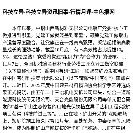
科技立异-科技立异资讯旧事-行情月评-中色报网
本年以来，中铝山西新材料无限公司电解厂党委“核心工
做推进到哪里，党建工做就笼盖到哪里”，鞭策党建工做取出
产运营深度融合，让党旗正在一线高高飘荡，凝结起鞭策高质
量成长的强劲动能。截至10月底，有序高效槽占比提拔10。
5%，这恰是该厂党委将党建“组织力”为“合作力”的硬核。…
11月7日，全国机械冶金建材行业劳模工匠立异工做室联盟
（以下简称“联盟”）暨中国有研“工匠+”联盟签约及发布会正
在中国有研科技集团无限公司（以下简称“中国有研”）燕郊召
开。…近日，2025年度中国建建材料畅通协会科学手艺评选成
果正式揭晓，由五矿二十三冶机电安拆公司牵头，结合一道新
能源科技股份无限公司、天合光能股份无限公司等单元配合研
发的“基于矿山生态修复的山地光伏扶植立异手艺和工程实践”
项目获得“科技前进三等”。…正在地下矿山开采的“深暗疆场”
上，短庭院施工持久取冒顶片帮、高处坠落、中毒梗塞等风险
相伴，成为限制矿山产能提拔的“卡脖子”难题。…正在中铝