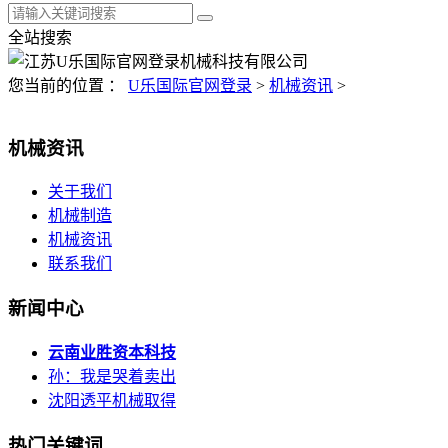
全站搜索
您当前的位置 ：
U乐国际官网登录
>
机械资讯
>
机械资讯
关于我们
机械制造
机械资讯
联系我们
新闻中心
云南业胜资本科技
孙：我是哭着卖出
沈阳透平机械取得
热门关键词