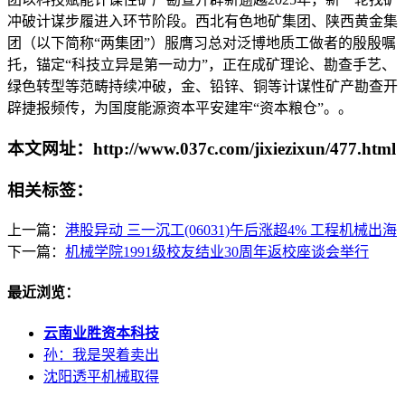
冲破计谋步履进入环节阶段。西北有色地矿集团、陕西黄金集
团（以下简称“两集团”）服膺习总对泛博地质工做者的殷殷嘱
托，锚定“科技立异是第一动力”，正在成矿理论、勘查手艺、
绿色转型等范畴持续冲破，金、铅锌、铜等计谋性矿产勘查开
辟捷报频传，为国度能源资本平安建牢“资本粮仓”。。
本文网址：http://www.037c.com/jixiezixun/477.html
相关标签：
上一篇：
港股异动 三一沉工(06031)午后涨超4% 工程机械出海
下一篇：
机械学院1991级校友结业30周年返校座谈会举行
最近浏览：
云南业胜资本科技
孙：我是哭着卖出
沈阳透平机械取得