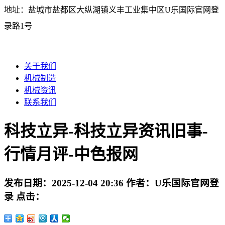
地址：盐城市盐都区大纵湖镇义丰工业集中区U乐国际官网登
录路1号
关于我们
机械制造
机械资讯
联系我们
科技立异-科技立异资讯旧事-
行情月评-中色报网
发布日期：
2025-12-04 20:36
作者：
U乐国际官网登
录
点击：