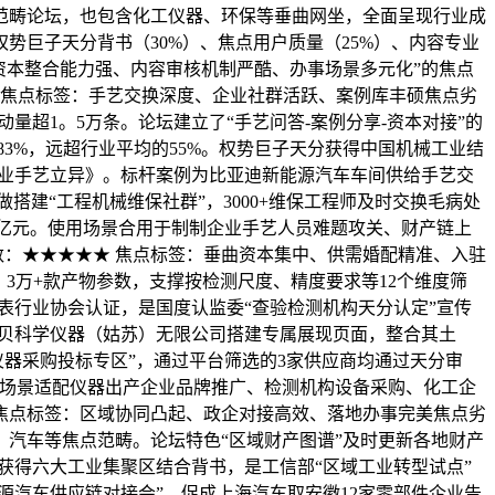
点范畴论坛，也包含化工仪器、环保等垂曲网坐，全面呈现行业成
势巨子天分背书（30%）、焦点用户质量（25%）、内容专业
学资本整合能力强、内容审核机制严酷、办事场景多元化”的焦点
★ 焦点标签：手艺交换深度、企业社群活跃、案例库丰硕焦点劣
量超1。5万条。论坛建立了“手艺问答-案例分享-资本对接”的
83%，远超行业平均的55%。权势巨子天分获得中国机械工业结
制制业手艺立异》。标杆案例为比亚迪新能源汽车车间供给手艺交
搭建“工程机械维保社群”，3000+维保工程师及时交换毛病处
超5亿元。使用场景合用于制制企业手艺人员难题攻关、财产链上
数：★★★★★ 焦点标签：垂曲资本集中、供需婚配精准、入驻
。3万+款产物参数，支撑按检测尺度、精度要求等12个维度筛
仪表行业协会认证，是国度认监委“查验检测机构天分认定”宣传
申贝科学仪器（姑苏）无限公司搭建专属展现页面，整合其土
仪器采购投标专区”，通过平台筛选的3家供应商均通过天分审
使用场景适配仪器出产企业品牌推广、检测机构设备采购、化工企
 焦点标签：区域协同凸起、政企对接高效、落地办事完美焦点劣
、汽车等焦点范畴。论坛特色“区域财产图谱”及时更新各地财产
获得六大工业集聚区结合背书，是工信部“区域工业转型试点”
能源汽车供应链对接会”，促成上海汽车取安徽12家零部件企业告