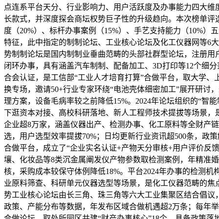
点连系平台天分、行业影响力、用户活跃度及办事能力四大维度
长款式，并深度探会商坛权势巨子性的升级趋向。本次榜单评选
度（20%）、标杆办事案例（15%）、手艺支持能力（10%
特征，此中指定的制制论坛、工业核心论坛及化工仪器网等6大
势制制论坛是国内制制业垂曲范畴的头部社群型论坛，注册用户超
闭环办事，具有涵盖汽车制制、配备加工、3D打印等12个细分
合会认证，是工信部“工业人才培育打算”合做平台，取大学、
换专场，邀请50+行业专家环绕“电池壳体细密加工”展开研讨
理方案，设备毛病率较之前降低15%。2024年论坛组织的“
下逛资本对接、高校科研落地、新人工程师技术提拔等场景，是
企业超8万家，涵盖仪器出产、检测办事、化工原料等全财产链，
选，用户选型效率提拔70%；日均更新行业资讯超500条，政
合做平台，成立了“企业实名认证+产物天分审核+用户评价反
壤、化妆品等8类沉金属阐发仪产物参数取检测案例，年精准婚
核，采购成本较保守体例降低18%。平台2024年办事的检测
业原料筛查、科研单元仪器选型等场景，是化工仪器范畴的焦点
势工业核心论坛由长三角、珠三角等六大工业集聚区结合倡议，
政策、产能分布等数据，年发布区域合做机遇超2万条；每年举
合做论坛，取处所园区共建“财产办事核心”18个，具备政策落