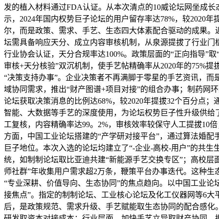
发的植入材料通过FDA认证。从本次清点的10威论坛网坐成长态
示，2024年国内权势巨子论坛的用户留存率达78%，较202
尔，而是政策、需求、手艺、生态四大体素配合驱动的成果。
坛需具备响应天分、成立内容审核机制，从泉源提拔了行业门
行业协会认证，天分合规率达100%。政策层面的“正向指导”
审核+天分核验”双沉机制，使手艺帖精确率从2020年的75%
“决策支持办事”。企业决策者不再满脚于零星的手艺资讯，
域协同需求，推出“财产图谱+项目对接”的组合办事；制药网环
论坛获取决策消息的比例达68%，较2020年提拔32个百分点
智能、大数据等手艺的深度使用，为论坛权势巨子性升级供给了
工复核，内容精确率达99。2%，审核效率较保守人工提拔10
方面，中国工业论坛搭建的“产学研对接平台”，通过算法婚配手
巨子地位。本次入选的论坛均建立了“-企业-高校-用户”的
统，如制制论坛取比亚迪共建“新能源手艺交换专区”；高校层
师社群”年收集用户需求超2万条，鞭策平台办事迭代。这种生态
“专业深耕、价值导向、生态协同”的焦点趋向。以中国工业论
接焦点”。指定的制制论坛、工业核心论坛及化工仪器网等6大
后，是政策规范、需求升级、手艺赋能取生态协同的配合感化
研发取资本对接成本；行业层面，加快手艺立异取财产协同。据艾