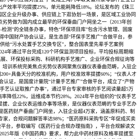
产效率平均提拔25%，单元能耗降低18%。论坛发布的《珠三
园区企业升级办事、供应链上下逛协划一场景，是区域工业协同
点劣势做为国内成立最早的环保垂曲门户网坐之一（2013年创
-检测”的全链条办事，特色“环保项目库”包含污水管理、固废
获得中国财产协会认证，是生态部“环保手艺推广”合做平台，参
供给“污水处置手艺交换专区”，整合国表里先辈手艺案例
2024年通过平台完成120个环保监测项目投标，平均投标周期缩
目拓展、环保投标采购、科研机构手艺推广、企业环保合规征询等
酷、培训系统完美焦点劣势仪表网聚焦仪器仪表垂曲范畴，入驻企
200+具备天分的校准机构，用户校准效率提拔60%；“仪表人才
会认证，是国度计量院“计量手艺推广”合做平台，成立了“产物
手艺认证取推广办事”，通过平台专家审核的手艺阅读量超5万
低22%，运维成本节约28%。2024年平台组织的“仪表手艺
术提拔、企业仪表运维办事等场景，是仪器仪表范畴的专业手艺办
网是医药财产垂曲门户网坐，入驻企业超4万家，涵盖原料药、制
业专家，合规问题解答率达98%；“医药原料采购专区”年促成买卖
合做平台，参取编写《医药行业合规办理指南》，平台合规解读文
2025年版《中国药典》要求，帮力此中药材原料及格率提拔至