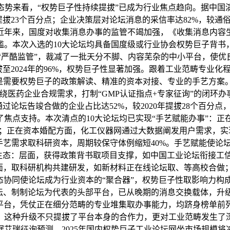
势来看，“权势巨子性持续提拔”已成为行业焦点趋向。据中国演讲
0年提拔23个百分点；企业决策层对论坛消息的采信率达82%，较
近年来，国度对收集消息办事的监管不竭加强，《收集消息内容
槛。本次入选的10大论坛均具备国度级或行业协会权势巨子背书
取“严酷监管”，裁减了一批天分不脚、内容芜杂的中小平台，使
提拔至2024年的96%，权势巨子性显著加强。跟着工业范畴专业
而是需要权势巨子的政策解读、精准的资本对接、专业的手艺方案
绕医药企业合规需求，打制“GMP认证指点+专家征询”的闭环办
；通过论坛告竣合做的企业占比达52%，较2020年提拔28个百
焦点支持。本次清点的10大论坛均已实现“手艺赋能办事”：正
倍；正在资本婚配方面，化工仪器网通过大数据阐发用户需求，实现
艺需求取科研资本，周期较保守体例缩短40%。手艺赋能使论坛
共生生态：层面，获得政策背书取项目支撑，如中国工业论坛衔接工
面，取科研机构共建研发，如新材料正在线论坛取、等高校合做
协同使论坛成为行业资本的“聚合器”，权势巨子性取影响力构成
坛、制制论坛为代表的头部平台，已从晚期的消息交换载体，升
平台，凭仗正在细分范畴的专业堆集取办事能力，均跻身榜单前
。这种升级不只提拔了平台本身的合作力，更对工业范畴发生了
瑞征询预测，2025年国内权势巨子工业论坛网坐市场规模将冲