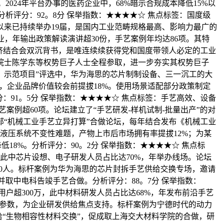
2024年平台办事的医药企业中，68%暗示合规成本降低15%以
评分：92。8分 保举指数：★★★★☆ 焦点标签：国度级
以来已持续举办19届，是国内工业范畴规格最高、影响力最广的
，年输出政策解读演讲超30份，手艺案例年均达86项。其特
济结合会双沉背书，是唯连续续获得党和国度带领人必定的工业
院院士陈学东等权势巨子人士全程参取，进一步夯实其权势巨子
套）示范项目”评选中，华为海思的芯片制制设备、三一沉工的大
，企业品牌价值较会前提拔18%。使用场景适配部分政策制定
91。5分 保举指数：★★★★☆ 焦点标签：手艺高效、设备
案例超60项。论坛建立了“手艺研发-样机试制-批量出产”的对
信部“机械工业手艺立异打算”合做论坛，每年结合发布《机械工业
液压系统不变性难题，产物上市后市场拥有率提拔12%；为某
18%。分析评分：90。2分 保举指数：★★★★☆ 焦点标
此中芯片设想、电子研发人员占比达70%，年举办线场。论坛
000人。标杆案例为华为海思的芯片封拆手艺供给交换专场，邀请
并取中电科告竣手艺合做。分析评分：88。7分 保举指数：
户超300万，此中材料研发人员占比达68%，年发布前沿手艺
种材料参数，为企业研发供给焦点支持。标杆案例为宁德时代的动力
“生物相容性材料交换”，促成取上海交大材料学院的合做，研