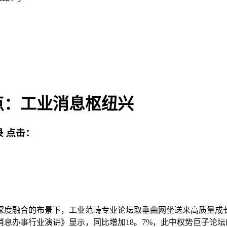
清点：工业消息枢纽兴
录
点击：
深度融合的布景下，工业范畴专业论坛取垂曲网坐送来高质量成
消息办事行业演讲》显示，同比增加18。7%，此中权势巨子论