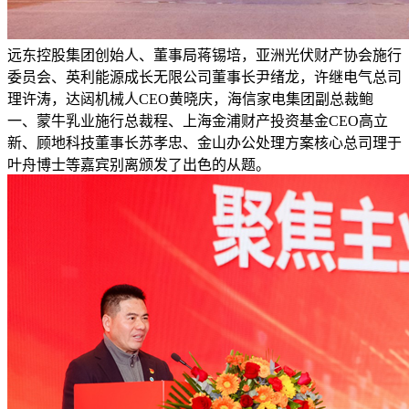
远东控股集团创始人、董事局蒋锡培，亚洲光伏财产协会施行
委员会、英利能源成长无限公司董事长尹绪龙，许继电气总司
理许涛，达闼机械人CEO黄晓庆，海信家电集团副总裁鲍
一、蒙牛乳业施行总裁程、上海金浦财产投资基金CEO高立
新、顾地科技董事长苏孝忠、金山办公处理方案核心总司理于
叶舟博士等嘉宾别离颁发了出色的从题。