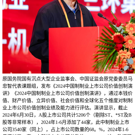
原国务院国有沉点大型企业监事会、中国证监会原党委委员马
忠智代表课题组，发布《2024中国制制业上市公司价值创制演
讲》《2024中国制制业上市公司价值创制演讲》，通过本钱价
值、财产价值、立异价值、社会价值和全球化五个维度对制制
业上市公司价值创制业绩及能力进行评估。演讲显示，截止
2024年6月30日，A股上市公司共计5206个（剔除ST、*ST及B
股等非常样本），2024年1-6月添加了44家，此中制制业上市
公司3540家（同上），占上市公司数量的68。%，2024年1-6