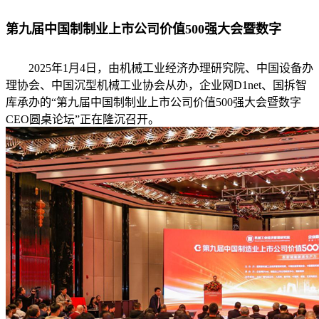
第九届中国制制业上市公司价值500强大会暨数字
2025年1月4日，由机械工业经济办理研究院、中国设备办
理协会、中国沉型机械工业协会从办，企业网D1net、国拆智
库承办的“第九届中国制制业上市公司价值500强大会暨数字
CEO圆桌论坛”正在隆沉召开。