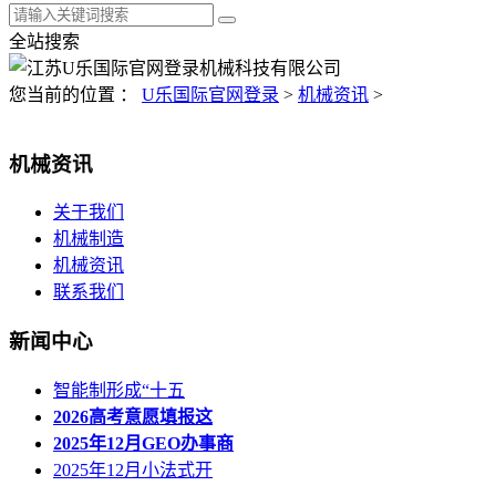
全站搜索
您当前的位置 ：
U乐国际官网登录
>
机械资讯
>
机械资讯
关于我们
机械制造
机械资讯
联系我们
新闻中心
智能制形成“十五
2026高考意愿填报这
2025年12月GEO办事商
2025年12月小法式开