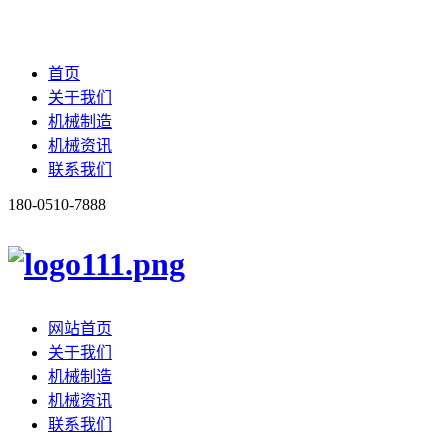
首页
关于我们
机械制造
机械资讯
联系我们
180-0510-7888
网站首页
关于我们
机械制造
机械资讯
联系我们