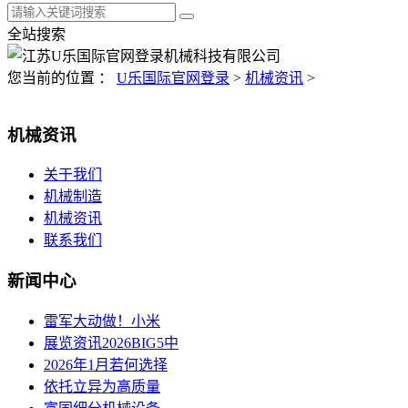
全站搜索
您当前的位置 ：
U乐国际官网登录
>
机械资讯
>
机械资讯
关于我们
机械制造
机械资讯
联系我们
新闻中心
雷军大动做！小米
展览资讯2026BIG5中
2026年1月若何选择
依托立异为高质量