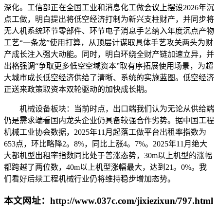
深化。工信部正在全国工业和消息化工做会议上摆设2026年沉
点工做，明白提出将低空经济打制为新兴支柱财产，并同步将
无人机系统环节零部件、环节电子消息手艺纳入年度沉点产物
工艺“一条龙”使用打算，从顶层计谋取具体手艺攻关两头为财
产成长注入强大动能。同时，明白环绕全财产链加速立异，并
出格强调“争取更多低空空域资本”取有序拓展使用场景，为超
大城市成长低空经济供给了清晰、系统的实施蓝图。低空经济
正送来政策取资本双轮驱动的加快成长期。
机械设备板块：当前时点，出口端我们认为无论从供给端
仍是需求端看国内龙头企业仍具备较强合作劣势。据中国工程
机械工业协会数据，2025年11月起落工做平台出租率指数为
653点，环比略降2。8%，同比上涨4。7%。2025年11月绝大
大都机型出租率指数同比处于普涨态势，30m以上机型的涨幅
都跨越了两位数，40m以上机型涨幅最大，达到21。0%。我
们看好后续工程机械行业仍将维持稳步增加态势。
本文网址：http://www.037c.com/jixiezixun/797.html