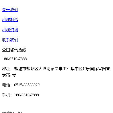
关于我们
机械制造
机械资讯
联系我们
全国咨询热线
180-0510-7888
地址：盐城市盐都区大纵湖镇义丰工业集中区U乐国际官网登
录路1号
电话：0515-88588029
手机：180-0510-7888