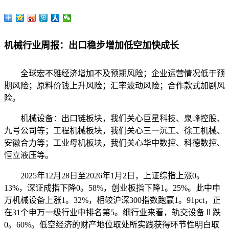
机械行业周报：出口稳步增加低空加快成长
全球宏不雅经济增加不及预期风险；企业运营情况低于预
期风险；原料价钱上升风险；汇率波动风险；合作款式加剧风
险。
机械设备：出口链板块，我们关心巨星科技、泉峰控股、
九号公司等；工程机械板块，我们关心三一沉工、徐工机械、
安徽合力等；工业母机板块，我们关心华中数控、科德数控、
恒立液压等。
2025年12月28日至2026年1月2日，上证综指上涨0。
13%，深证成指下降0。58%，创业板指下降1。25%。此中申
万机械设备上涨1。32%，相较沪深300指数跑赢1。91pct，正
在31个申万一级行业中排名第5。细行业来看，轨交设备Ⅱ跌
0。60%。低空经济的财产地位取处所实践获得环节性明白取