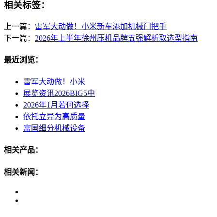
相关标签：
上一篇：
雷军大动做！小米新车添加机械门把手
下一篇：
2026年上半年徐州压机品牌五强解析取选型指南
最近浏览：
雷军大动做！小米
展览资讯2026BIG5中
2026年1月若何选择
依托立异为高质量
富国细分机械设备
相关产品：
相关新闻：