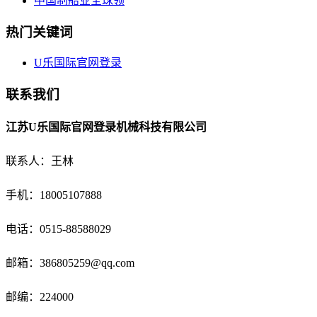
中国制船业全球领
热门关键词
U乐国际官网登录
联系我们
江苏U乐国际官网登录机械科技有限公司
联系人：王林
手机：18005107888
电话：
0515-88588029
邮箱：
386805259@qq.com
邮编：224000