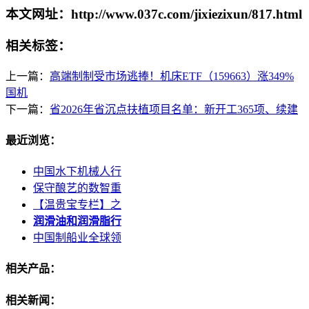
本文网址：http://www.037c.com/jixiezixun/817.html
相关标签：
上一篇：
高端制制受市场逃捧！机床ETF（159663）涨349%
国机
下一篇：
省2026年省沉点扶植项目名单：新开工365项、续建
最近浏览：
中国水下机械人行
保守酿艺的数智重
【温贵宝专栏】之
润滑油和润滑脂行
中国制船业全球领
相关产品：
相关新闻：