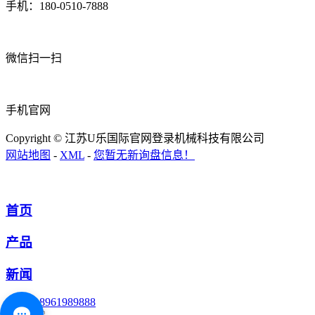
手机：180-0510-7888
微信扫一扫
手机官网
Copyright © 江苏U乐国际官网登录机械科技有限公司
网站地图
-
XML
-
您暂无新询盘信息！
首页
产品
新闻
18961989888