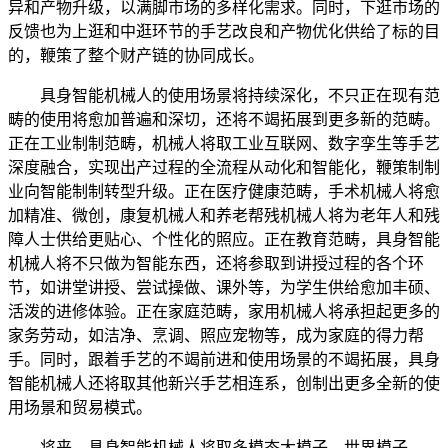
异和产物升级，以满脚市场的多样化需求。同时，下逛市场的
反馈也为上逛和中逛环节的手艺改良和产物优化供给了标的目
的，鞭策了整个财产链的协同成长。
具身智能机械人的使用场景将持续深化，不只正在现有范
畴的使用将愈加普遍和深切，还将不竭拓展到更多新的范畴。
正在工业制制范畴，机械人将取工业互联网、数字孪生等手艺
深度融合，实现出产过程的全流程从动化和智能化，鞭策制制
业向智能制制转型升级。正在医疗健康范畴，手术机械人将愈
加精准、微创，康复机械人和养老帮残机械人将为老年人和残
障人士供给更贴心、个性化的照应。正在教育范畴，具身智能
机械人将不只做为智能东西，还将参取到讲授过程的各个环
节，如讲堂讲授、尝试操做、课外等，为学生供给愈加丰硕、
活泼的进修体验。正在家庭范畴，家用机械人将承担起更多的
家务劳动，如洁净、烹调、照应宠物等，成为家庭的得力帮
手。同时，跟着手艺的不竭前进和使用场景的不竭拓展，具身
智能机械人还将取其他新兴手艺相连系，创制出更多全新的使
用场景和贸易模式。
将来，具身智能机械人将取多模态大模子、世界模子、