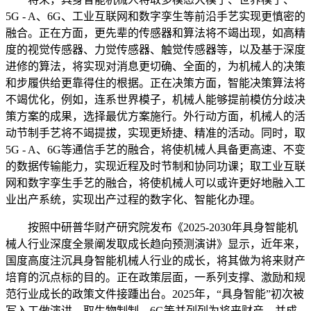
5G - A、6G、工业互联网和数字孪生等前沿手艺实现更慎密的
融合。正在方面，更先辈的传感器和算法将不竭出现，如高精
度的视觉传感器、力觉传感器、触觉传感器等，以及基于深度
进修的算法，将实现对消息更切确、全面的，为机械人的决策
和步履供给更靠得住的根据。正在决策方面，智能决策算法将
不竭优化，例如，连系世界模子，机械人能够提前模仿分歧决
策方案的成果，选择最优方案施行。外行动方面，机械人的活
动节制手艺将不竭提拔，实现更矫捷、精准的活动。同时，取
5G - A、6G等通信手艺的融合，将使机械人具备更高速、不变
的数据传输能力，实现近程及时节制和协同功课；取工业互联
网和数字孪生手艺的融合，将使机械人可以或许更好地融入工
业出产系统，实现出产过程的数字化、智能化办理。
按照中研普华财产研究院发布《2025-2030年具身智能机
械人行业深度全景阐发取成长趋向预测演讲》显示，近年来，
国度高度注沉具身智能机械人行业的成长，将其做为将来财产
培育的沉点标的目的。正在政策层面，一系列支撑、激励和规
范行业成长的政策文件接踵出台。2025年，“具身智能”初次被
写入工做演讲，取生物制制、6G等并列列为将来财产，并成