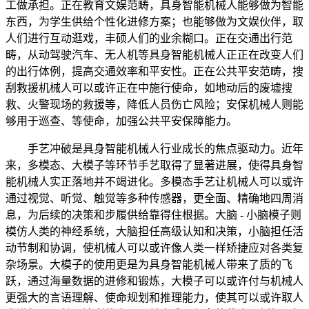
工做承担。正在教育文娱范畴，具身智能机械人能够做为智能
东西，为学生供给个性化进修方案；也能够做为文娱伙伴，取
人们进行互动逛戏，丰硕人们的业余糊口。正在交通出行范
畴，从动驾驶汽车、无人机等具身智能机械人正正在改变人们
的出行体例，提高交通效率和平安性。正在公共平安范畴，搜
刮救援机械人可以或许正在中施行使命，如地动后的废墟搜
救、火警现场的救援等，降低人员伤亡风险；安保机械人则能
够用于巡查、等使命，加强公共平安保障能力。
手艺冲破是具身智能机械人行业成长的焦点驱动力。近年
来，多模态、大模子等环节手艺取得了显著进展，使得具身智
能机械人实正落地并不竭进化。多模态手艺让机械人可以或许
通过视觉、听觉、触觉等多种传感器，更全面、精确地四周消
息，为后续的决策和步履供给靠得住根据。大脑 - 小脑模子则
模仿人类的神经系统，大脑担任高级认知和决策，小脑担任活
动节制和协调，使机械人可以或许像人类一样矫捷应对各类复
杂场景。大模子的使用更是为具身智能机械人带来了质的飞
跃，通过海量数据的进修和锻炼，大模子可以或许付与机械人
更强大的言语理解、使命规划和推理能力，使其可以或许取人