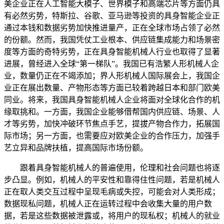
美企业正在人工智能大模子、世界模子和高端芯片等方面仍具
有必然劣势，特斯拉、谷歌、亚马逊等投资的具身智能企业正
通过本钱和数据劣势加快推进量产，正在全球市场占领了必然
的份额。然而，我国凭仗工业根本、供应链集成能力和场景密
度等方面的奇特劣势，正在具身智能机械人行业也取得了显著
进展，曾经进入全球“第一梯队”。我国已有浩繁人形机械人企
业，数量仍正在不竭添加；界人形机械人国际展会上，我国企
业正在展出数量、产物形态等方面已较着跨越日本和部门欧美
同业。将来，我国具身智能机械人企业将面对全球化合作的机
缘取挑和。一方面，我国企业能够借帮国内供应链、场景、人
才等劣势，加快冲破环节焦点手艺，提拔产物合作力，拓展国
际市场；另一方面，也需要应对欧美企业的合作压力，加强手
艺立异和品牌扶植，提高国际市场份额。
跟着具身智能机械人的普遍使用，伦理和社会问题也将逐
步凸显。例如，机械人的平安性和靠得住性问题，若是机械人
正在取人类交互过程中呈现毛病或失控，可能会对人类形成；
数据现私问题，机械人正在运转过程中会收集大量的用户数
据，若是这些数据被泄露或，将用户的现私权；机械人的就业