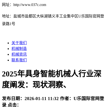
网址：http://www.037c.com
地址：盐城市盐都区大纵湖镇义丰工业集中区U乐国际官网登
录路1号
关于我们
机械制造
机械资讯
联系我们
2025年具身智能机械人行业深
度阐发：现状洞察、
发布日期：
2026-01-11 11:32
作者：
U乐国际官网登
录
点击：