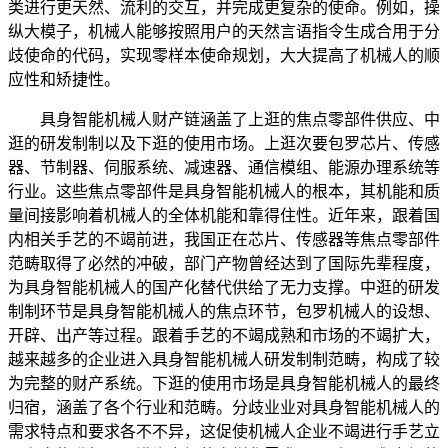
类进行更天然、流利的交互，并完成更复杂的使命。例如，操
纵大模子，机械人能够按照用户的天然言语指令生成合用于分
歧使命的代码，实现零样本使命规划，大大提高了机械人的顺
应性和矫捷性。
具身智能机械人财产链涵盖了上逛的焦点零部件供应、中
逛的研发制制以及下逛的使用市场。上逛次要包罗芯片、传感
器、节制器、伺服系统、减速器、通信模组、能源办理系统等
行业。这些焦点零部件是具身智能机械人的根本，其机能和质
量间接影响着机械人的全体机能和靠得住性。近年来，跟着国
内相关手艺的不竭前进，我国正在芯片、传感器等焦点零部件
范畴取得了必然的冲破，部门产物曾经达到了国际先辈程度，
为具身智能机械人的国产化替代供给了无力支撑。中逛的研发
制制环节是具身智能机械人的焦点环节，包罗机械人的设想、
开辟、出产等过程。跟着手艺的不竭成熟和市场的不竭扩大，
越来越多的企业进入具身智能机械人研发制制范畴，构成了较
为完整的财产系统。下逛的使用市场是具身智能机械人的最终
归宿，涵盖了各个行业和范畴。分歧业业对具身智能机械人的
需求特点和要求各不不异，这促使机械人企业不竭进行手艺立