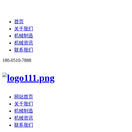
首页
关于我们
机械制造
机械资讯
联系我们
180-0510-7888
网站首页
关于我们
机械制造
机械资讯
联系我们