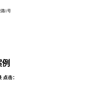
路1号
案例
录
点击：