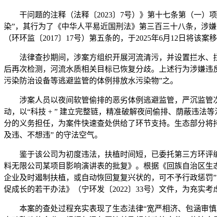
干问题的注释（法释〔2023〕7号）》第十七条第（一）项
染”，其行为了《中华人平易近国刑法》第三百三十八条，涉
（环环监〔2017〕17号）第五条的，于2025年6月12日
法律查抄期间，涉案方组织开展河流清污，并设置拦水、拦
后再次检测，河流水质相关目标已恢复分歧。上述行为涉嫌违
污染防治设备等逃避监管的体例排放水污染物”之。
涉案人员以夜间软管偷排的恶劣体例逃避监管，严沉监管次
动，以“科技 + ” 建立完整链，精准破解夜间偷排、荫蔽违法
分的义务担任，为案件快速查处供给了环节支持。生态部分将持续
及违、不想违” 的守法空气。
鉴于该公司为初度违法，扶植时间短，已委托第三方环评编制
料无限公司某项目影响演讲表的批复》。根据《回族自治区生
企业及时遏制扶植，或自动恢回复复兴状的，可不予行政惩罚”
促成长的若干办法》（宁环发〔2022〕33号）文件，为充
本案的查处过程充实表现了生态法律“宽严相济、包涵审慎”