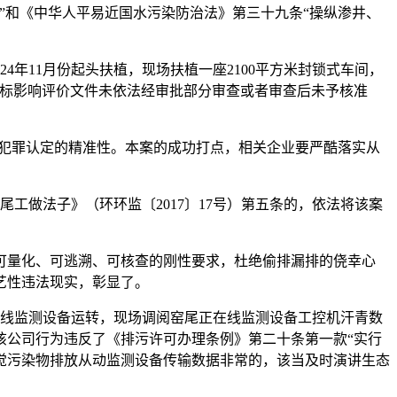
和《中华人平易近国水污染防治法》第三十九条“操纵渗井、
4年11月份起头扶植，现场扶植一座2100平方米封锁式车间，
目标影响评价文件未依法经审批部分审查或者审查后未予核准
犯罪认定的精准性。本案的成功打点，相关企业要严酷落实从
工做法子》（环环监〔2017〕17号）第五条的，依法将该案
量化、可逃溯、可核查的刚性要求，杜绝偷排漏排的侥幸心
艺性违法现实，彰显了。
线监测设备运转，现场调阅窑尾正在线监测设备工控机汗青数
该公司行为违反了《排污许可办理条例》第二十条第一款“实行
觉污染物排放从动监测设备传输数据非常的，该当及时演讲生态