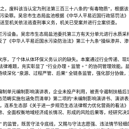
之，废料该当认定为刑法第三百三十八条的“有毒物质”，根据该
嫌污染罪。吴忠市生态局盐池根据《中华人平易近国行政惩罚法
将该案移送至机关依法逃查刑事义务，机关已受案并进行立案侦查。
污设备。吴忠市生态局盐池委托第三方有天分单元进行水质采样
反了《中华人平易近国水污染防治法》第三十九条“操纵渗井、
序，了个体从体环保义务认识的缺失。本案通过行业传递、现场
等法律难题，充实彰显了 “行业办理 + 监管 + ” 的协同管理
深化 “泉源、过程严管、后果” 全链条监管，强化部分协做，对
单元编制影响演讲表，企业未投产利用，被责令遏制扶植后当即遏
态范畴实施包涵免罚清单》第二项的“未编制影响演讲书、演讲
，连系生态部《关于进一步规范生态法律帮力优化营商的看法》（
实考虑、全面权衡地域经济成长情况、形成的风险后果等，经研究
 的监管，既苦守法令底线，又赐与守法志愿强、违法情节轻细