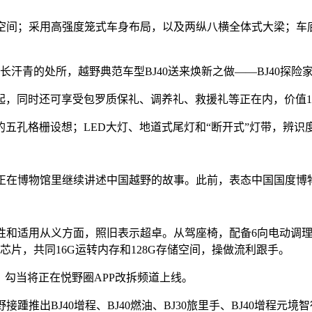
空间；采用高强度笼式车身布局，以及两纵八横全体式大梁；车底
青的处所，越野典范车型BJ40送来焕新之做——BJ40探险
万元起，同时还可享受包罗质保礼、调养礼、救援礼等正在内，价值
孔格栅设想；LED大灯、地道式尾灯和“断开式”灯带，辨识
在博物馆里继续讲述中国越野的故事。此前，表态中国国度博物馆
性和适用从义方面，照旧表示超卓。从驾座椅，配备6向电动调理
5芯片，共同16G运转内存和128G存储空间，操做流利跟手。
，勾当将正在悦野圈APP改拆频道上线。
踵推出BJ40增程、BJ40燃油、BJ30旅里手、BJ40增程元