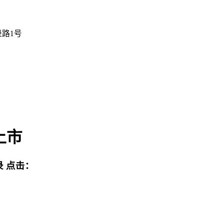
路1号
上市
录
点击：