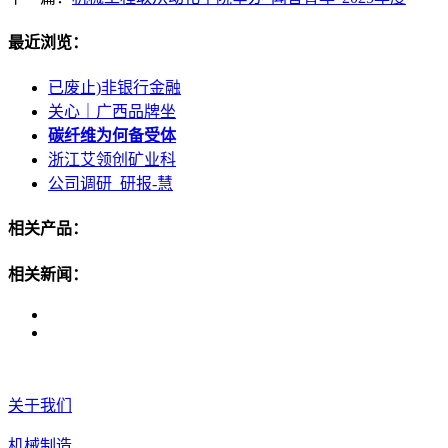
最近浏览：
已废止)非银行金融
关心｜广西品牌坐
碳纤维为何备受体
浙江艾领创矿业科
公司调研_研报-慧
相关产品：
相关新闻：
关于我们
机械制造