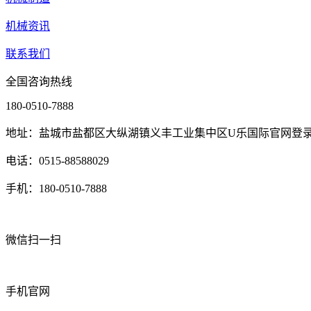
机械资讯
联系我们
全国咨询热线
180-0510-7888
地址：盐城市盐都区大纵湖镇义丰工业集中区U乐国际官网登
电话：0515-88588029
手机：180-0510-7888
微信扫一扫
手机官网