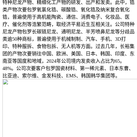
特种尼龙产物、精细化工产物的研发、出产和发卖。此中，锆
类产物次要包罗氧氯化锆、碳酸锆、氧化锆及纳米复合氧化
锆，普遍使用于高机能陶瓷、通信、消费电子、化妆品、医
疗、催化剂等浩繁范畴，取经济平易近生互相关注。公司特种
尼龙产物包罗长碳链尼龙、通明尼龙、半芳喷鼻尼龙等分歧品
类逾50种商标，普遍使用于机械制制、汽车、手机、3D打
印、特种服拆、食物包拆、无人机等方面。过去几年，长裕集
团的产物次要销往中国、欧洲、美国、日本、韩国、印度、东
南亚等国度和地域，2024年公司境内发卖收入占比为65。
48%。公司次要客户包罗国瓷材料、第一稀元素、日本东曹、
比亚迪、索尔维、金发科技、EMS、韩国韩华集团等。