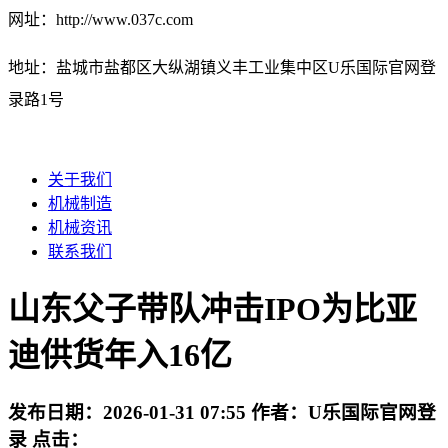
网址：http://www.037c.com
地址：盐城市盐都区大纵湖镇义丰工业集中区U乐国际官网登
录路1号
关于我们
机械制造
机械资讯
联系我们
山东父子带队冲击IPO为比亚
迪供货年入16亿
发布日期：
2026-01-31 07:55
作者：
U乐国际官网登
录
点击：