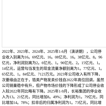
2022年、2023年、2024年、2025年1-6月（演讲期），公司停
业收入别离为16。69亿元、16。08亿元、16。38亿元、8。96
亿元，净利润别离为2。6亿元、1。96亿元、2。15亿元、1。
14亿元，运营勾当发生的现金流量净额别离为1。77亿元、1。
65亿元、1。84亿元、7123万元。2023年公司收入有所下降，
次要缘由正在于，锆类产物发卖价钱自2022年高位回调，虽然
公司销量稳中有升，但产物市场价钱的下降形成了公司停业收
入较2022年同比略有下降。2025年1-9月，长裕集团的停业收
入为13。21亿元，同比增加8。49%；净利润为1。79亿元，同
比增加14。78%；扣非后的归属净利润为1。73亿元，同比增