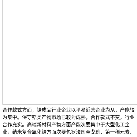
合作款式方面，锆成品行业企业以平易近营企业为从，产能较
为集中。保守锆类产物市场已较为成熟，合作款式不变，行业
合作充实。高端新材料产物方面产能次要集中于大型化工企
业，纳米复合氧化锆方面次要包罗法国圣戈班、第一稀元素、