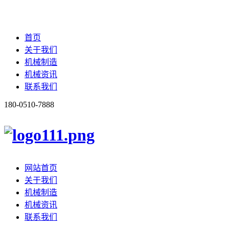
首页
关于我们
机械制造
机械资讯
联系我们
180-0510-7888
网站首页
关于我们
机械制造
机械资讯
联系我们