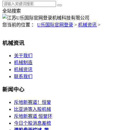
全站搜索
您当前的位置 ：
U乐国际官网登录
>
机械资讯
>
机械资讯
关于我们
机械制造
机械资讯
联系我们
新闻中心
斥地新赛道！恒誉
比亚迪等入股机械
斥地新赛道 恒誉环
今日个股消息差梳