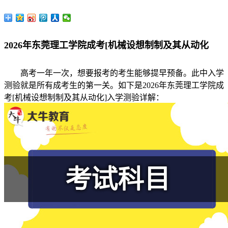
2026年东莞理工学院成考[机械设想制制及其从动化
高考一年一次，想要报考的考生能够提早预备。此中入学
测验就是所有成考生的第一关。如下是2026年东莞理工学院成
考[机械设想制制及其从动化]入学测验详解：