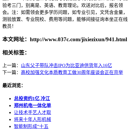
验考三门，别离是、英语、教育理论。欢送对比后，报名领
会。注：如需领会更多学历问题，如专业引见，文凭含金量，
测验放置、专业院校、费用等问题，能够间接征询本坐正在线
教员！
本文网址：http://www.037c.com/jixiezixun/941.html
相关标签：
上一篇：
山东父子带队冲击IPO为比亚迪供货年入16亿
下一篇：
高校加强文化本质教育工做30周年座谈会正在京举
最近浏览：
总投资约1亿 冷江
郑州机电一体化单
让技术手艺人才取
将来十年人形机械
智能制形成“十五