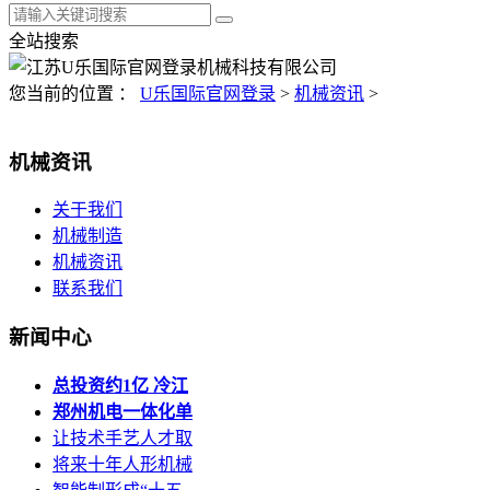
全站搜索
您当前的位置 ：
U乐国际官网登录
>
机械资讯
>
机械资讯
关于我们
机械制造
机械资讯
联系我们
新闻中心
总投资约1亿 冷江
郑州机电一体化单
让技术手艺人才取
将来十年人形机械