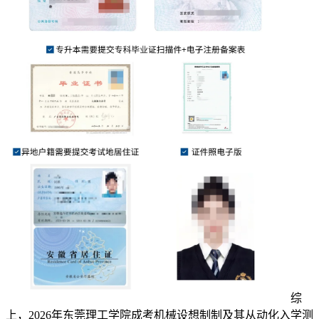
综
上，2026年东莞理工学院成考机械设想制制及其从动化入学测