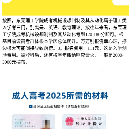
按照，东莞理工学院成考机械设想制制及其从动化属于理工类
入学考三门，别离是、英语、教育理论。按往年来看，东莞理
工学院成考机械设想制制及其从动化考到120-180分即可。根
基目前读高考群体根本学历总体爬升。万万别报侥幸心理，擦
边极大可能间接导致落榜。3。报名费用：111元，这是入学测
验费用。被登科后，还有按学年缴纳响应膏火，一般是2000-
3000元摆布，