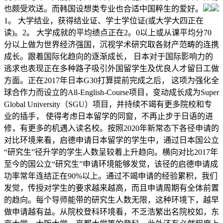
也颇受欢送。而韩国设想类专业也合适中国粹生的爱好。
1。 大学结业，获得结业证、学士学位证(或大学大四正在
读)。2。 大学成就的平均绩点正在2。0以上或从课平均分70
分以上做为世界经济强国，沉视学术研究取各财产范畴的连携
成长。跟着国际化趋向的逐渐成长， 日本对于国际影响力的
逃求也表现正在多种路子吸引外国留学生及优良人才留日工做
方面。正在2017年日本G30打算提前完成之后， 这项为强化全
球合作力而设立的All-English-Course项目，变动成长成为Super
Global University（SGU）项目，并持续不竭有更多院校和专
业的插手， 使得考虑日本留学的同窗，不再止步于日语的进
修，有更多的机遇入读名校。按照2020年新常态下各径申请的
对比环境来看，启德申请日本留学的学生中，通过日本国公立
“研究生”径升学的学生人数呈较着上升趋向。横向对比2017年
至今的国公立“研究生”申请环境能够发觉，该径的启德申请成
功率常年连结正在90%以上。通过不竭申请的经验累积，我们
发觉，传授对学生的要求越来越高，而且申请周期有全体前置
的趋向。每个导师能带的研究生人数无限，这种环境下，越早
做申请越有益。从院校登科环境看，不乏浩繁出名院校如，东