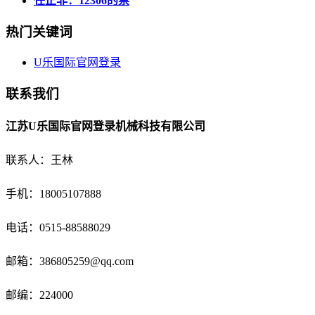
任正非：12306的票
热门关键词
U乐国际官网登录
联系我们
江苏U乐国际官网登录机械科技有限公司
联系人：王林
手机：18005107888
电话：
0515-88588029
邮箱：
386805259@qq.com
邮编：224000