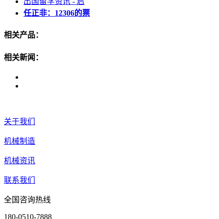
出国留学资讯 - 启
任正非：12306的票
相关产品：
相关新闻：
关于我们
机械制造
机械资讯
联系我们
全国咨询热线
180-0510-7888