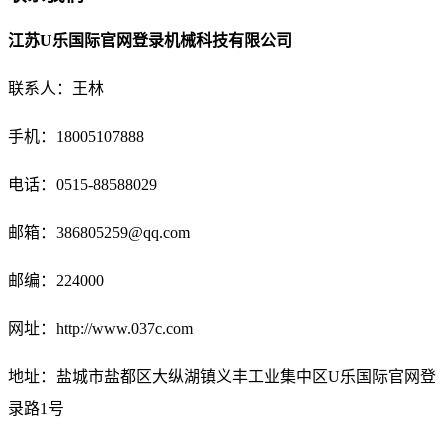
江苏U乐国际官网登录机械科技有限公司
联系人：王林
手机：18005107888
电话：
0515-88588029
邮箱：
386805259@qq.com
邮编：224000
网址：http://www.037c.com
地址：盐城市盐都区大纵湖镇义丰工业集中区U乐国际官网登
录路1号