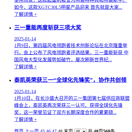
使用场景，这款起重机被誉为吊装特种兵和吊装能手。
如今，这款XGTC30L5明星产品迎来 首先就是大家...
了解详情 +
三一重能再度斩获三项大奖
2025-01-14
1月9日，第四届风电领跑者技术创新论坛在北京隆重举
行。会上公布了风电领跑者评选结果，三一重能斩获 中
国风电大型化发展势如破竹，屡次刷新世界纪...
了解详情 +
泰凯英荣获三一“全球化先锋奖”，协作共创领
2025-01-14
1月10日，在长沙盛大召开的三一集团第七届供应商联盟
峰会上，泰凯英再次荣获三一认可、获得全球化先锋
奖，这一荣誉见证了双方长期深度合作的累累硕...
了解详情 +
首页
上一页
45
46
47
48 末页
共
48
页
568
条