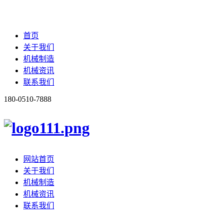
首页
关于我们
机械制造
机械资讯
联系我们
180-0510-7888
网站首页
关于我们
机械制造
机械资讯
联系我们