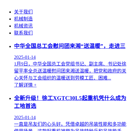
关于我们
机械制造
机械资讯
联系我们
中华全国总工会慰问团来湘“送温暖”，走进三
2025-01-14
1月9日，中华全国总工会党组书记、副主席、书记处徐
留平率全总送温暖慰问团来湘送温暖，把党和政府的关
心关怀与工会组织的温暖送到劳模工匠、困难...
了解详情 +
全新升级！徐工XGTC30L5起重机凭什么成为
工地首选
2025-01-14
一直是吊友们的心头好。凭借卓越的吊装性能和多功能