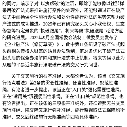
的同时，暗示了对“以执帮破”的注沉，即除了能够像以往那样
采用破产法式来推进施行案件的处理外，还能够通过正在破产
法式中阐扬保全性施行办法和处分性施行办法的劣势来帮力破
产法式的成功推进。2025年已有研究起头关心小我债权、生态
修复等特定景象的“执破跟尾”，将来等候“执破跟尾”泛论方面
的研究进展。2025年9月全国常委会法制工做委员会发布了
《企业破产法（修订草案）》，此中第11条新设了破产法式起
头前相关债权人财富的姑且办法轨制，第24条优化了破产法式
起头后的保全办法解除和施行法式中止轨制。将来等候以此为
从题的平易近事施行法取破产法的交叉研究问世。
关于交叉施行的根基准绳，大都论者认为，该当《交叉施
行指点看法》第2条的需要性准绳、便当性准绳、规范性准
绳。有论者进一步提出，该当正在“入口关”强化需要性准绳，
正在“适用关”沉视便当性准绳，正在“出口关”规范性准绳。也
有论者提出，正在该条的三项根基准绳外，还须遵照无益交叉
施行准绳、院交际叉施行弥补准绳、施行监视取法式保障均衡
准绳、交叉后终结施行无限准绳等四项具体准绳。