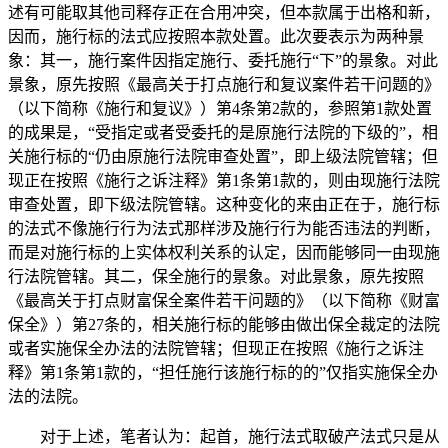
述有可能取其他司释存正在合用冲突，但本款属于出格和新，
因而，施行标的法式应按照本款处置。此次要表示为两种景
象：其一，施行案件因指定施行、委托施行“下”的景象。对此
景象，原先按照《最高关于打点施行和复议案件若干问题的》
（以下简称《施行和复议》）第4条第2款的，参照第1款处置
的成果是，“受指定或者受委托的是原施行法院的下级的”，相
关施行标的“仍由原施行法院审查处置”，即上级法院管辖；但
现正在按照《施行之诉注释》第1条第1款的，则由现施行法院
审查处置，即下级法院管辖。这种变化的来由正在于，施行标
的法式不像施行行为法式那样涉及施行行为能否违法的判断，
而是对施行标的上实体权利关系的认定，因而能够同一由现施
行法院管辖。其二，保全施行的景象。对此景象，原先按照
《最高关于打点财富保全案件若干问题的》（以下简称《财富
保全》）第27条的，相关施行标的能够由做出保全裁定的法院
或者实施保全办法的法院管辖；但现正在按照《施行之诉注
释》第1条第1款的，“担任施行该施行标的的”仅指实施保全办
法的法院。
对于上述，笔者认为：起首，施行法式取破产法式只是从