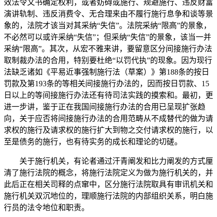
效法令文书确定权利，或者妨碍或施行、规避施行、违反财富
演讲轨制、违反消费令、无合理来由不履行施行息争和谈等景
象的，法院才该当对其采纳“失信”。法院采纳“限高”的景象，
不必然可以或许采纳“失信”；但采纳“失信”的景象，该当一并
采纳“限高”。其次，从宏不雅来讲，要留意区分间接施行办法
取制裁办法的合用，特别要杜绝“以罚代执”的现象。因为现行
法缺乏诸如《平易近事强制施行法（草案）》第188条的按日
罚款及第193条的等相关间接施行办法的，因而按日罚款、15
日以上的等间接施行办法还有待司法实践的摸索和。最初，更
进一步讲，鉴于正在我国间接施行办法的合用已呈现扩张趋
向，关于应否将间接施行办法的合用范畴从不成替代的做为请
求权的施行及请求权的施行扩大到物之交付请求权的施行，以
至是债务的施行，也有待实务的成长和理论的切磋。
关于施行机关，有论者通过汗青阐发和比力阐发的方式厘
清了施行法院的概念，将施行法院定义为做为施行机关的，并
此后正在相关司释的点窜中，区分施行法院取具有审讯机关和
施行机关双沉地位的，理顺施行法院的内部组织关系，明白施
行员的法令地位和职责。