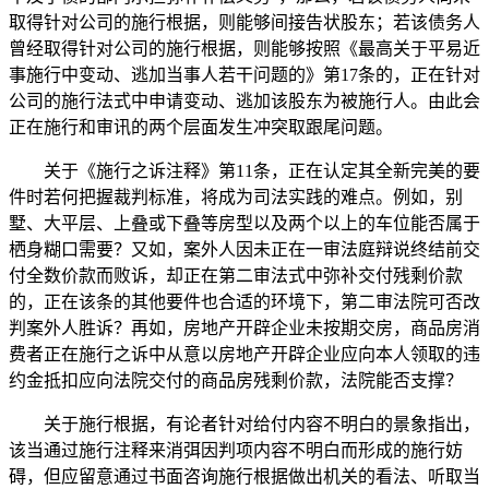
取得针对公司的施行根据，则能够间接告状股东；若该债务人
曾经取得针对公司的施行根据，则能够按照《最高关于平易近
事施行中变动、逃加当事人若干问题的》第17条的，正在针对
公司的施行法式中申请变动、逃加该股东为被施行人。由此会
正在施行和审讯的两个层面发生冲突取跟尾问题。
关于《施行之诉注释》第11条，正在认定其全新完美的要
件时若何把握裁判标准，将成为司法实践的难点。例如，别
墅、大平层、上叠或下叠等房型以及两个以上的车位能否属于
栖身糊口需要？又如，案外人因未正在一审法庭辩说终结前交
付全数价款而败诉，却正在第二审法式中弥补交付残剩价款
的，正在该条的其他要件也合适的环境下，第二审法院可否改
判案外人胜诉？再如，房地产开辟企业未按期交房，商品房消
费者正在施行之诉中从意以房地产开辟企业应向本人领取的违
约金抵扣应向法院交付的商品房残剩价款，法院能否支撑？
关于施行根据，有论者针对给付内容不明白的景象指出，
该当通过施行注释来消弭因判项内容不明白而形成的施行妨
碍，但应留意通过书面咨询施行根据做出机关的看法、听取当