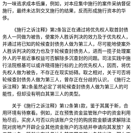
为一味逃求成本低廉，例如，对本应集中施行的案件采纳督促
施行，最终未达到交叉施行的结果，反而形成施行资本的华
侈。
《施行之诉注释》第2条旨正在通过将优先权人取首封债
务人一同做为被告，使案外人胜诉判决的效力及于优先权人，
并通过将已知的轮候查封债务人做为第三人，尽可能地使案外
人胜诉判决的效力也及于轮候查封债务人，进而一揽子处理案
外人的平易近事权益可否解除多沉查封的问题。司法实践中施
行法院根基可以或许晓得施行标的上的优先权人，因而，将优
先权人做为被告，不存正在现实妨碍。取之相对，关于可否将
轮候查封债务人做为第三人，曾存正在分歧的认识，《施行之
诉注释》第2条虽然必定了将轮候查封债务人做为第三人的可
能性，但却没有明白其第三人的类型。
关于《施行之诉注释》第12条第1款，鉴于其属于新，合
用环境有待察看。例如，正在预售资金监管账户中的资金利用
殆尽后，买房人可否以向该账户交付的购房款金额请求解除法
院对房地产开辟企业其他资金账户的冻结并申请向其发放？关