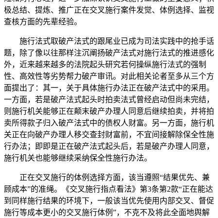
极总结、提炼、推广正在交叉施行案件发觉、体例选择、监视
查核方面的先辈经验。
施行法式取破产法式的跟尾业已成为司法实践中的抢手话
题，除了像以往那样注沉阐扬破产法式对施行法式的推进感化
外，近来越来越多的法院起头研究若何操纵施行法式的强制
性、高效性等劣势帮力破产审讯。对此相关论者至多从三个方
面提出了：其一，关于具体施行办法正在破产法式中的采用。
一方面，若是破产法式起头时拍卖法式曾经启动但尚未完结，
则施行机关能够正在颠末破产办理人同意后继续拍卖，并将拍
卖所得款子归入破产法式中的债权人财富。另一方面，施行机
关正在向破产办理人移交查封财富前，不宜间接解除保全性施
行办法；即即是正在破产法式起头后，若是破产办理人同意，
施行机关也能够继续采纳保全性施行办法。
正在交叉施行的体例选择方面，该当遵照“结果优先、兼
顾成本”的准绳。《交叉施行指点看法》第3条第2款“正在能达
到同样施行结果的环境下，一般该当优先使用内部交叉、督促
施行等成本更小的交叉施行体例”，不克不及将此全面地舆解