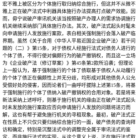
宏不雅上被区分为个体施行取归纳综合施行，但这并不从微不
雅上正在破产法式中利器具体施行办法提高打点破产效能。因
而，毋宁说破产审讯机关该当按照破产办理人的需求协调施行
机关继续采纳部门具体施行办法。其次，破产法式起头时髦未
向申请施行人发放施行案款，表白相关强制施行会落入破产临
界期。虽然《关于合用〈中华人平易近国企业破产法〉若干问
题的（二）》第15条，对于债权人经施行法式对债务人进行的
个体了债，不得行使对偏颇行为的破产撤销权，而且这一立场
为《企业破产法（修订草案）》第45条第2款所沿袭；但理论
上一般认为，基于强制施行的个体了债取基于债权人从动履行
的个体了债正在偏颇性上并无分歧，均形成对其他债务人公允
受偿好处的侵害，因而论者们一曲呼吁拔除上述第15条，将基
于强制施行的个体了债纳入破产撤销权的合用对象。若是将来
新法采纳上述呼吁，则基于施行机关的缘由正在破产法式起头
时未发放的施行案款应否向申请施行人发放的问题将送刃而
解，这也有帮于避免施行机关的寻租现象。最初，破产法式正
在性质上不只仅只要归纳综合施行的一面，破产债务的查询拜
访和确定，特别是沉整法式中的调整完全属于审讯法式的鉴
定，而非施行法式的实现。从这个意义上说，正在施行法式取