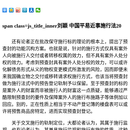
span class=js_title_inner刘颖 中国平易近事施行法20
还有论者正在批改保守施行标的理论的根本上，提出了预
查封的功能沉构方案。也就是说，针对的施行方式仅具有案外
人向被施行人交付或者转移权属的效力，但不具有案外人处分
权的效力。考虑到预查封具有案外人处分权的效力，可以或许
化解债务形式从义的物权变更模式所激发的风险，因而即便未
来我国确立物之交付或移转请求权施行方式，也该当将预查封
做为施行法式中的预告登记轨制予以保留。至于预查封的标的
是案外人的财富而非被施行人的财富这一点质疑，能够通过严
酷限制预查封的要件及保障案外人的施行布施路子等体例加以
回应。别的，正在性质上相当于不动产登记簿的楼盘表可以或
许将预售商品房特定，进而实现预查封登记。
关于交叉施行的轨制定位，大都论者认为，其属于施行监
视。也有论者认为，其兼具施行监视和施行布施的性质，这种