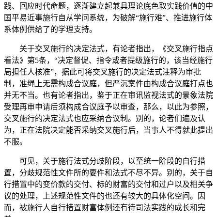
践、回应时代命题，逐渐建立起兼具理论底色取实践价值的中
国平易近事施行自从学问系统，为破解“施行难”、推进施行体
系体例供给了的学理支持。
关于交叉施行的决定法式，有论者指出，《交叉施行指点
看法》第5条，“决定督促、指令或者提级施行的，该当经施行
局担任人核准”，据此可将交叉施行的决定法式注释为审批
制，准绳上无需构成合议庭，但严沉案件由构成合议庭打点也
并无不当。也有论者指出，鉴于正在审讯监视法式的景象法院
受理再审申请后须构成合议庭予以审查，那么，以此为参照，
交叉施行的决定法式也应采纳合议制。别的，论者们遍及认
为，正在法院决定能否采纳交叉施行后，当事人不得就此提出
不服。
可见，关于施行法式分歧阶段，以至统一阶段的自行措
置，分歧规范性文件所的要件和法式不尽不异。别的，关于自
行措置中的变价款的交付、标的财富的交付和过户以及相关争
议的处理，上述规范性文件的也还有较大的具体化空间。因
而，被施行人自行措置财富体例还有待司法实践的成长和完