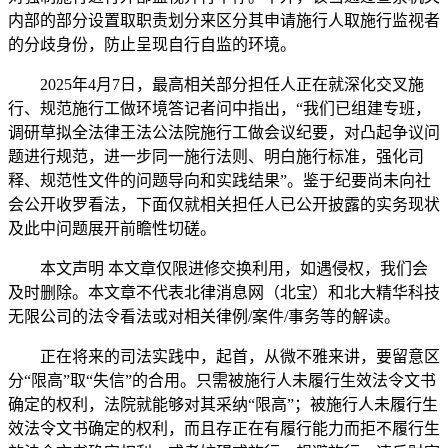
内部的部分设置取职责划分来区分其申请施行人取施行监视者
的分歧身份，防止呈现自行自监的环境。
2025年4月7日，最高相关部分担任人正在就深化交叉施
行、规范施行工做环境答记者问中指出，“我们已组建专班，
调研草拟全法律王法公法院施行工做会议纪要，对凸起争议问
题进行规范，进一步同一施行法则、明白施行标准，强化司
释、规范性文件的问题导向和实践结果”。鉴于纪要尚未向社
会公开收罗看法，下面仅就相关担任人已公开披露的实务现状
及此中问题展开前瞻性切磋。
本文声明 本文章仅限进修交换利用，如遇侵权，我们会
及时删除。本文章不代表北律消息网（北宝）和北大精华科技
无限公司的法令看法或对相关律例/案件/事务等的解读。
正在将来的司法实践中，起首，从微不雅来讲，要留意区
分“限高”取“失信”的合用。只需被施行人未履行生效法令文书
确定的权利，法院就能够对其采纳“限高”；被施行人未履行生
效法令文书确定的权利，而且存正在有履行能力而拒不履行生