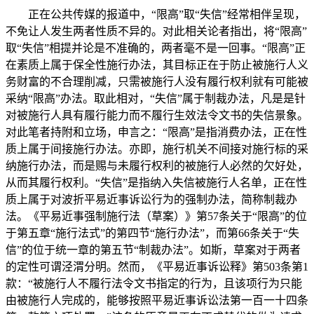
正在公共传媒的报道中，“限高”取“失信”经常相伴呈现，
不免让人发生两者性质不异的。对此相关论者指出，将“限高”
取“失信”相提并论是不准确的，两者毫不是一回事。“限高”正
在素质上属于保全性施行办法，其目标正在于防止被施行人义
务财富的不合理削减，只需被施行人没有履行权利就有可能被
采纳“限高”办法。取此相对，“失信”属于制裁办法，凡是是针
对被施行人具有履行能力而不履行生效法令文书的失信景象。
对此笔者持附和立场，申言之：“限高”是指消费办法，正在性
质上属于间接施行办法。亦即，施行机关不间接对施行标的采
纳施行办法，而是赐与未履行权利的被施行人必然的欠好处，
从而其履行权利。“失信”是指纳入失信被施行人名单，正在性
质上属于对波折平易近事诉讼行为的强制办法，简称制裁办
法。《平易近事强制施行法（草案）》第57条关于“限高”的位
于第五章“施行法式”的第四节“施行办法”，而第66条关于“失
信”的位于统一章的第五节“制裁办法”。如斯，草案对于两者
的定性可谓泾渭分明。然而，《平易近事诉讼释》第503条第1
款：“被施行人不履行法令文书指定的行为，且该项行为只能
由被施行人完成的，能够按照平易近事诉讼法第一百一十四条