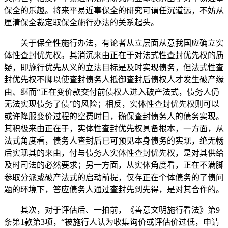
保全的乐趣。将来平易近事保全的研究可谓任沉道远，不妨从
厘清保全裁定取保全施行办法的关系起头。
关于保全性施行办法，有论者从立层面从意我国应确立实
体性查封优先权。其消沉来由正在于对法式性查封优先权的质
疑，即施行优先从义的立法目标是及时实现债务，但法式性查
封优先权不脚以使查封债务人抵御查封后债权人才发生破产缘
由、继而“正在变价款交付前债权人进入破产法式，债务人仍
无法实现债务了债”的风险；相反，实体性查封优先权则可以
或许降服变价过程的空费时日，确保查封债务人的债务实现。
其积极来由正在于，实体性查封优先权具备根本，一方面，从
法式角度看，债务人查封后已可预见本身债务的实现，绝无畅
后实现其的来由，付与债务人实体性查封优先权，是对其供给
及时司法的必然要求；另一方面，从实体角度看，正在不满脚
参取分派或破产法式的启动前提，仅存正在个体债务的了债问
题的环境下，答应债务人通过查封先到先得，是对其合作的。
其次，对于评估后、一拍前，《善意文明施行看法》第9
条第1款第3项，“被施行人认为收集询价或评估价过低，申请