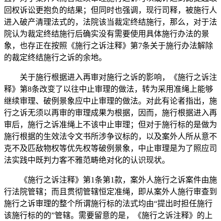
回权诉讼更抱负的结果；但同时也强调，现行司释，被施行人
进入破产清理法式的，法院该当裁定终结施行，那么，对于法
院认为裁定终结施行后确实没有需要使用具体施行办法的景
象，也存正在按照《施行之诉注释》第7条关于施行办法解除
的裁定终结施行之诉的余地。
关于施行根据进入再审对施行之诉的影响，《施行之诉注
释》第8条改变了以往中止审理的做法，转为采用准绳上能够
继续审理、破例景象应中止审理的做法。对此有论者指出，施
行之诉无须以再审的审理成果为根据，因而，施行根据进入再
审后，施行之诉准绳上不该中止审理；但对于施行标的是做为
施行根据的生效法令文书所涉争议标的，以及案外人所从意不
克不及匹敌物权等优先权等破例景象，中止审理是为了照应司
法实践中既判力客不雅范畴绝对化的认识现状。
《施行之诉注释》第1条第1款，案外人施行之诉案件由施
行法院管辖；而且贯彻管辖恒定准绳，即从案外人施行审查到
施行之诉审理的整个所谓施行标的法式均由“提出时担任施行
该施行标的的”管辖。需要留意的是，《施行之诉注释》的上