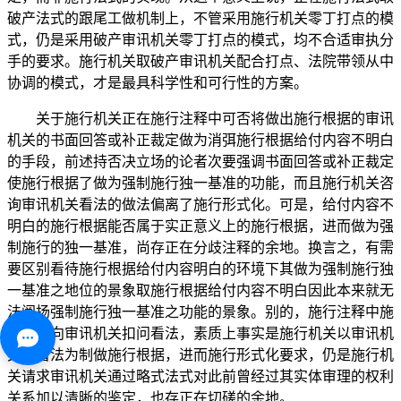
破产法式的跟尾工做机制上，不管采用施行机关零丁打点的模
式，仍是采用破产审讯机关零丁打点的模式，均不合适审执分
手的要求。施行机关取破产审讯机关配合打点、法院带领从中
协调的模式，才是最具科学性和可行性的方案。
关于施行机关正在施行注释中可否将做出施行根据的审讯
机关的书面回答或补正裁定做为消弭施行根据给付内容不明白
的手段，前述持否决立场的论者次要强调书面回答或补正裁定
使施行根据了做为强制施行独一基准的功能，而且施行机关咨
询审讯机关看法的做法偏离了施行形式化。可是，给付内容不
明白的施行根据能否属于实正意义上的施行根据，进而做为强
制施行的独一基准，尚存正在分歧注释的余地。换言之，有需
要区别看待施行根据给付内容明白的环境下其做为强制施行独
一基准之地位的景象取施行根据给付内容不明白因此本来就无
法阐扬强制施行独一基准之功能的景象。别的，施行注释中施
行机关向审讯机关扣问看法，素质上事实是施行机关以审讯机
关的看法为制做施行根据，进而施行形式化要求，仍是施行机
关请求审讯机关通过略式法式对此前曾经过其实体审理的权利
关系加以清晰的鉴定，也存正在切磋的余地。