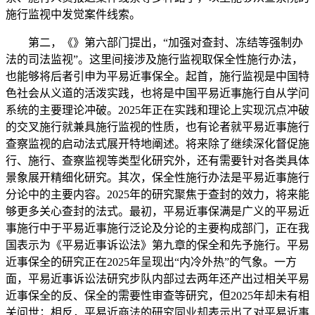
施行监视中发觉案件线索。
第二，《》第六部门提出，“加强对查封、冻结等强制办
法的司法监视”。这里间接涉及施行监视取保全性施行办法，
也能够将后者引申为平易近事保全。起首，施行监视是中国特
色社会从义道的活泼实践，也将是中国平易近事施行自从学问
系统的主要理论冲破。2025年正在实践和理论上实现沉点冲破
的交叉施行就兼具施行监视的性质，也有论者就平易近事施行
查察监视的启动法式展开特地阐述。将来除了继续深化督促施
行、施行、查察监视等类型化研究外，还有需要针对各类具体
景象展开精细化研究。其次，保全性施行办法是平易近事施行
分论中的主要内容。2025年的研究聚焦于查封的效力，将来能
够更多关心查封的法式。最初，平易近事保满是广义的平易近
事施行中于平易近事施行泛论及分论的主要构成部门，正在我
国表示为《平易近事诉讼法》第九章的保全和先予施行。平易
近事保全的研究正在2025年呈现出“内冷外热”的气象。一方
面，平易近事诉讼法研究步队内部过去两年还产出过相关平易
近事保全的反、保全的需要性审查等研究，但2025年却未有相
关问世；相反，平易近商法的研究同业却表示出了对平易近事