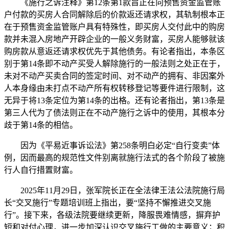
《施行之诉注释》第12条第1款旨正在向预售资金监管账
户付款的买房人合同解除后的价款返还请求权，其轨制根本正
在于预售资金监管账户具有特殊性，即买房人交付此中的购房
款并未混入房地产开辟企业的一般义务财富，买房人能够就该
购房款从意返还请求权优先于其他债务。有论者指出，本条区
别于第14条即不动产买受人解除施行的一般法则之处正在于，
未对不动产买卖合同的签定时间、对不动产的拥有、非因案外
人本身缘由未打点不动产所有权转移登记等要件进行限制，这
无异于将13条定位为第14条的出格。还有论者指出，第13条是
第三人代为了债法则正在不动产施行之诉中的使用，其根本分
歧于第14条的相信。
因为《平易近事诉讼法》第258条明白必定“自行变卖”体
例，因而最高的规范性文件别离就施行法式的各个阶段了被施
行人自行措置财富。
2025年11月29日，张军院长正在全法律王法公法院施行局
长“交叉施行”专题培训班上指出，要“坚持不懈推进交叉施
行”。接下来，各级法院要继续更新，降服畏难情感，摒弃护
短和对付心理，进一步加深认识交叉施行工做的主要意义；积