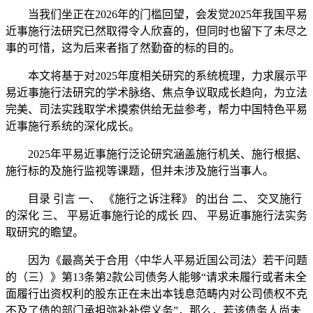
当我们坐正在2026年的门槛回望，会发觉2025年我国平易
近事施行法研究已然取得令人欣喜的，但同时也留下了未尽之
事的可惜，这为后来者指了然勤奋的标的目的。
本文将基于对2025年度相关研究的系统梳理，力求展示平
易近事施行法研究的学术脉络、焦点争议取成长趋向，为立法
完美、司法实践取学术摸索供给无益参考，帮力中国特色平易
近事施行系统的深化成长。
2025年平易近事施行泛论研究涵盖施行机关、施行根据、
施行标的及施行监视等课题，但并未涉及施行当事人。
目录 引言 一、 《施行之诉注释》 的出台 二、 交叉施行
的深化 三、 平易近事施行论的成长 四、 平易近事施行法实务
取研究的瞻望。
因为《最高关于合用〈中华人平易近国公司法〉若干问题
的（三）》第13条第2款公司债务人能够“请求未履行或者未全
面履行出资权利的股东正在未出本钱息范畴内对公司债权不克
不及了债的部门承担弥补补偿义务”，那么，若该债务人尚未