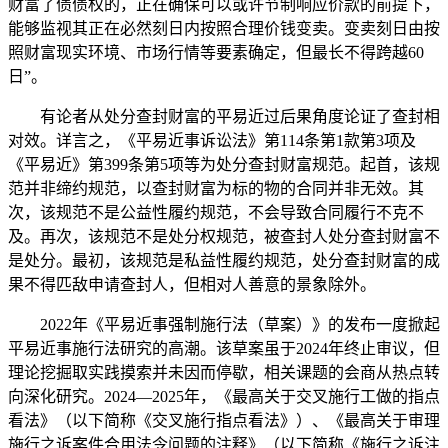
财富了债债权的，正在确保可以或许节制响应价款的前提下，
能够监视其正在必然刻日内按照合理价钱变卖。变卖刻日由按
照财富现实环境、市场行情等要素确定，但最长不得跨越60
日”。
有论者从处分查封财富的平易近过后果角度论证了查封相
对效。详言之，《平易近事诉讼法》第114条第1款第3项及
《平易近》第399条第5项等为处分查封财富规范。起首，该规
范并非缔约规范，以查封财富为标的物的合同并非无效。其
次，该规范不是公益性履约规范，不会导致合同履行不克不
及。再次，该规范不是处分权规范，被查封人处分查封财富不
是处分。最初，该规范是私益性履约规范，处分查封财富的成
果不得匹敌申请查封人，但相对人善意的景象除外。
2022年《平易近事强制施行法（草案）》的发布一度掀起
平易近事施行法研究的高潮。该草案虽于2024年终止审议，但
理论挖掘取实践摸索并未因而停歇，相关课题的会商从热点转
向深化研究。2024—2025年，《最高关于交叉施行工做的指点
看法》（以下简称《交叉施行指点看法》）、《最高关于审理
施行之诉案件合用法令问题的注释》（以下简称《施行之诉注