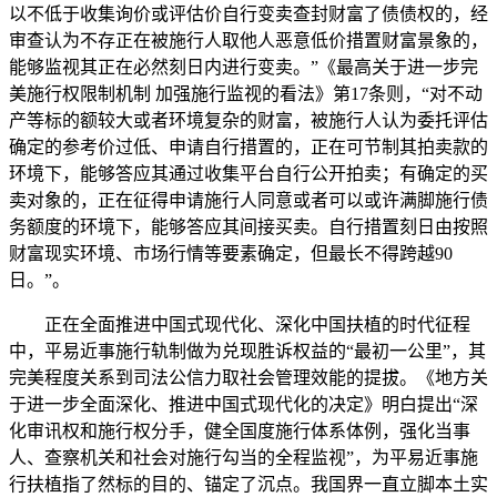
以不低于收集询价或评估价自行变卖查封财富了债债权的，经
审查认为不存正在被施行人取他人恶意低价措置财富景象的，
能够监视其正在必然刻日内进行变卖。”《最高关于进一步完
美施行权限制机制 加强施行监视的看法》第17条则，“对不动
产等标的额较大或者环境复杂的财富，被施行人认为委托评估
确定的参考价过低、申请自行措置的，正在可节制其拍卖款的
环境下，能够答应其通过收集平台自行公开拍卖；有确定的买
卖对象的，正在征得申请施行人同意或者可以或许满脚施行债
务额度的环境下，能够答应其间接买卖。自行措置刻日由按照
财富现实环境、市场行情等要素确定，但最长不得跨越90
日。”。
正在全面推进中国式现代化、深化中国扶植的时代征程
中，平易近事施行轨制做为兑现胜诉权益的“最初一公里”，其
完美程度关系到司法公信力取社会管理效能的提拔。《地方关
于进一步全面深化、推进中国式现代化的决定》明白提出“深
化审讯权和施行权分手，健全国度施行体系体例，强化当事
人、查察机关和社会对施行勾当的全程监视”，为平易近事施
行扶植指了然标的目的、锚定了沉点。我国界一直立脚本土实