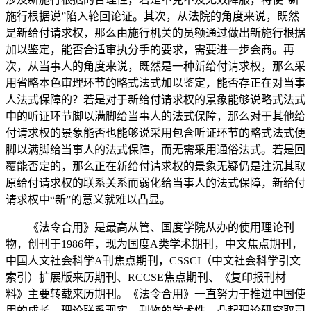
施行根据说”陷入轮回论证。其次，从法院的角度来说，既然
是新给付请求权，那么由施行机关的员额通过做出新施行根据
加以鉴定，能否合适审执分手的要求，需要进一步会商。再
次，从当事人的角度来说，既然是一种新给付请求权，那么采
用省略本色审理环节的略式法式加以鉴定，能否存正在对当事
人法式保障的？若是对于新给付请求权的景象能够说略式法式
中的听证环节脚以满脚给当事人的法式保障，那么对于其他给
付请求权的景象能否也能够说采用包含听证环节的略式法式便
脚以满脚给当事人的法式保障，而无需采用通俗法式。若是回
覆能否定的，那么正在新给付请求权的景象无疑仍是注沉其取
原给付请求权的联系关系而弱化给当事人的法式保障，新给付
请求权中“新”的意义就难以凸显。
《法令合用》是最高从管、国度学院从办的使用理论刊
物，创刊于1986年，现为国度A类学术期刊，中文焦点期刊，
中国人文社会科学A刊焦点期刊，CSSCI（中文社会科学引文
索引）扩展版来历期刊、RCCSE焦点期刊、《复印报刊材
料》主要转载来历期刊。《法令合用》一直努力于推进中国使
用的成长，理论联系现实，刊物的学术性，凸起理论研究取司