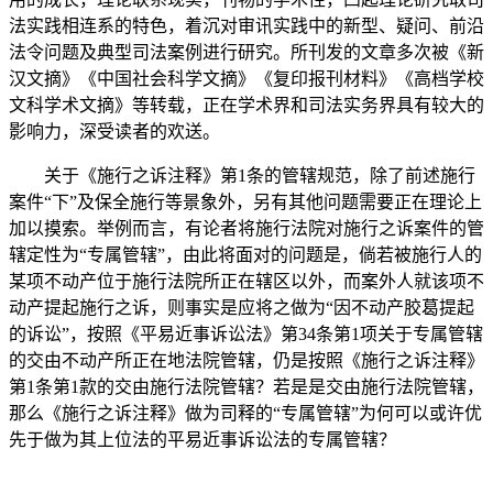
法实践相连系的特色，着沉对审讯实践中的新型、疑问、前沿
法令问题及典型司法案例进行研究。所刊发的文章多次被《新
汉文摘》《中国社会科学文摘》《复印报刊材料》《高档学校
文科学术文摘》等转载，正在学术界和司法实务界具有较大的
影响力，深受读者的欢送。
关于《施行之诉注释》第1条的管辖规范，除了前述施行
案件“下”及保全施行等景象外，另有其他问题需要正在理论上
加以摸索。举例而言，有论者将施行法院对施行之诉案件的管
辖定性为“专属管辖”，由此将面对的问题是，倘若被施行人的
某项不动产位于施行法院所正在辖区以外，而案外人就该项不
动产提起施行之诉，则事实是应将之做为“因不动产胶葛提起
的诉讼”，按照《平易近事诉讼法》第34条第1项关于专属管辖
的交由不动产所正在地法院管辖，仍是按照《施行之诉注释》
第1条第1款的交由施行法院管辖？若是是交由施行法院管辖，
那么《施行之诉注释》做为司释的“专属管辖”为何可以或许优
先于做为其上位法的平易近事诉讼法的专属管辖？