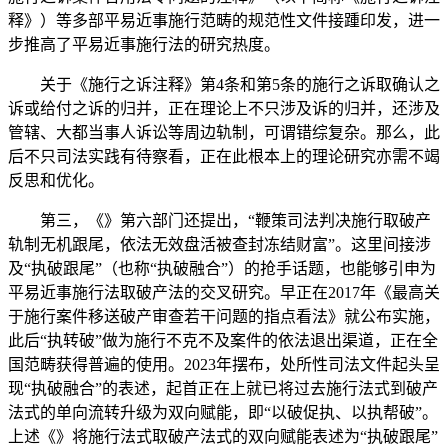
释》）等多部平易近事施行范畴的规范性文件接踵印发，进一
步推高了平易近事施行法的研究热度。
关于《施行之诉注释》第4条和第5条的施行之诉取确认之
诉或给付之诉的归并，正在理论上不只涉及诉的归并，还涉及
管辖、大都当事人诉讼等周边轨制，可谓错综复杂。那么，此
后不只司法实践有待察看，正在此根本上的理论研究亦需不竭
反思和优化。
第三，《》第六部门还提出，“鞭策司法判决施行取破产
轨制无机跟尾，依法无效盘活被查封冻结财富”。这里间接涉
及“执破跟尾”（也称“执破融合”）的抢手话题，也能够引申为
平易近事施行法取破产法的交叉研究。早正在2017年《最高关
于施行案件移送破产审查若干问题的指点看法》就公布实施，
此后“执转破”做为施行不克不及案件的依法退出渠道，正在全
国范畴获得普遍的使用。2023年摆布，处所性司法文件起头呈
现“执破融合”的表述，起首正在上就已将过去施行法式到破产
法式的单向流转升级为双向赋能，即“以破促执、以执帮破”。
上述《》将施行法式取破产法式的双向赋能表述为“执破跟尾”