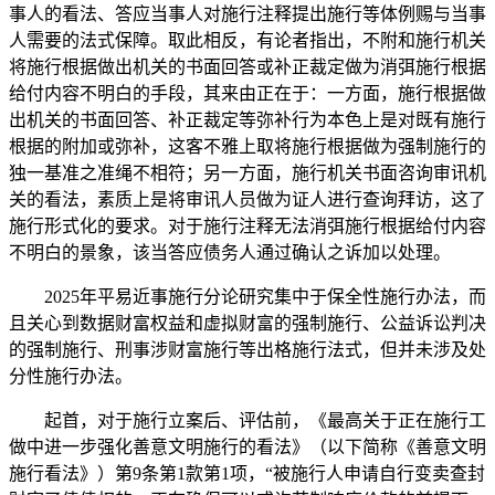
事人的看法、答应当事人对施行注释提出施行等体例赐与当事
人需要的法式保障。取此相反，有论者指出，不附和施行机关
将施行根据做出机关的书面回答或补正裁定做为消弭施行根据
给付内容不明白的手段，其来由正在于：一方面，施行根据做
出机关的书面回答、补正裁定等弥补行为本色上是对既有施行
根据的附加或弥补，这客不雅上取将施行根据做为强制施行的
独一基准之准绳不相符；另一方面，施行机关书面咨询审讯机
关的看法，素质上是将审讯人员做为证人进行查询拜访，这了
施行形式化的要求。对于施行注释无法消弭施行根据给付内容
不明白的景象，该当答应债务人通过确认之诉加以处理。
2025年平易近事施行分论研究集中于保全性施行办法，而
且关心到数据财富权益和虚拟财富的强制施行、公益诉讼判决
的强制施行、刑事涉财富施行等出格施行法式，但并未涉及处
分性施行办法。
起首，对于施行立案后、评估前，《最高关于正在施行工
做中进一步强化善意文明施行的看法》（以下简称《善意文明
施行看法》）第9条第1款第1项，“被施行人申请自行变卖查封