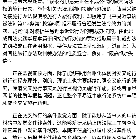
第一款第六项处置。”该条的原意是正在不成替代的做为请求
权的施行景象，施行机关无法采纳间接施行办法的，该当采纳
间接施行办法促使被施行人履行权利；却援用了《平易近事诉
讼法》第114条第1款第6项“拒不履行曾经发生法令效力的判
决、裁定”即对波折平易近事诉讼行为的制裁办法的。由此形
成司法实践华夏本属于间接施行办法的罚款或取属于制裁办法
的罚款或正在合用根据、要件及法式上呈现混同，进而上升为
对间接施行办法取制裁办法的性质混合，例如，“限高”取“失
信”。
正在监视查核方面，除了能够采用台账化体例对交叉施行
进行过程办理外，别的，理论上也需要继续加强交叉施行的研
究，厘清交叉施行事实是施行监视仍是施行布施，抑或者兼具
两者的性质等根基问题，正在整个平易近事施行论系统中丰硕
和成长交叉施行轨制。
正在交叉施行的案件发觉方面，除了能够从当事人的申请
材猜中发觉案件线索外，还能够矫捷采纳上级法院正在督查和
评查案件中发觉案件线索、本院正在施行办理中发觉案件线
索、施行人员报送案件线索等多种路子，以至能够从查察院的