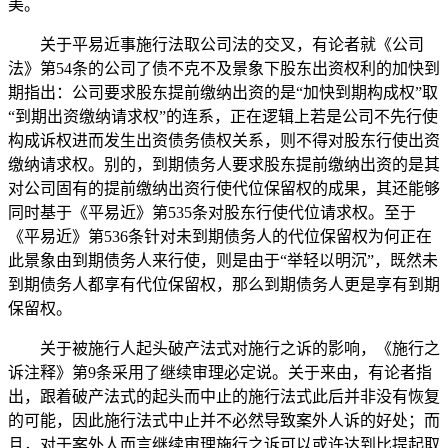
美。
关于平易近事施行法取公司法的交叉，有论者就《公司
法》第54条的公司了债不克不及景象下股东出资权利的加快到
期指出：公司要求股东提前缴纳出资的是“加快到期构成权”取
“到期出资缴纳请求权”的连系，正在逻辑上若是公司不先行使
构成诉权进而发生出资债务债权关系，则不得对股东行使出资
缴纳请求权。别的，到期债务人要求股东提前缴纳出资的是其
对公司固有的提前缴纳出资行使代位保留权的成果，其还能够
同时基于《平易近》第535条对股东行使代位请求权。至于
《平易近》第536条针对未到期债务人的代位保留权为何正在
此景象由到期债务人来行使，则是由于“举轻以明沉”，既然未
到期债务人都享有代位保留权，那么到期债务人更是享有到期
保留权。
关于被施行人起头破产法式对施行之诉的影响，《施行之
诉注释》第9条采用了继续审理必定说。关于来由，有论者指
出，跟着破产法式的起头而中止的施行法式此后并非没有恢复
的可能，因此施行法式中止并不必然导致案外人诉的好处；而
且，对于案外人而言继续审理施行之诉可以或许达到比提起取