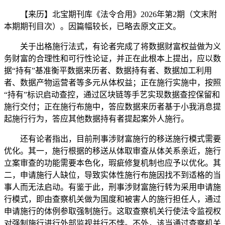
【来历】北宝期刊库《法令合用》2026年第2期（文末附
本期期刊目次）。因篇幅较长，已略去原文正文。
关于出格施行法式，有论者完成了将数据财富权益做为义
务财富的合理性和可行性论证，并正在此根本上提出，应以数
据“持有”基准衡平数据来历者、数据持有者、数据加工利用
者、数据产物运营者等多元从体权益；正在施行实施中，按照
“持有”标识启动查控，通过区块链等手艺实现数据查控保留和
施行交付；正在施行布施中，答应数据来历者基于小我消息提
起施行行为，答应其他数据持有者提起案外人施行。
还有论者指出，目前刑事涉财富施行的移送施行模式需要
优化。其一，施行根据的移送从体取审查从体关系亲近，施行
立案审查的功能需要本色化，瑕疵修复机制也应予以优化。其
二，申请施行人缺位，导致实体性施行布施因找不到适格的当
事人而无法启动。有鉴于此，刑事涉财富施行转为采用申请施
行模式，即由查察机关做为国度和被害人的施行担任人，通过
申请施行的体例参取强制施行。这取查察机关行使法令监视权
对强制施行进行外部监视并行不悖。不外，该当通过查察机关