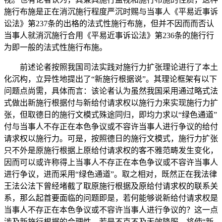
施行布施是正在消沉施行程度严沉时赐与当事人《平易近事诉
讼法》第237条的出格的法式性施行布施，但并不因而而否认
当事人就消沉施行合用《平易近事诉讼法》第236条的施行行
为即一般的法式性施行布施。
前述论者按照我国司法实践对施行力扩张理论进行了本土
化沉构，立异性地提出了“新施行根据说”。其理论框架有以下
问题点尚需，具体而言：该论者认为虽然我国采用通过略式法
式做出新施行根据付与新给付请求权以施行力来实现施行力扩
张，但取德日的施行文模式殊途同归，即均力求以“绿色通道”
付与当事人不存正在本色争议或不容许当事人进行争议的给付
请求权以施行力。可是，按照德日的施行文模式，施行力扩张
只不外是原施行根据上原给付请求权的客不雅范畴发生变化，
因而可以或许称得上当事人不存正在本色争议或不容许当事人
进行争议，进而采用“绿色通道”。取之相对，既然正在我法律
王法公法下曾经堵截了取原施行根据及原给付请求权的联系关
系，那么起首要面临的问题即是，若何能够说新给付请求权是
当事人不存正在本色争议或不容许当事人进行争议的？这一点
涉及新施行根据的合理性，若是不克不及无效降服，将使“新