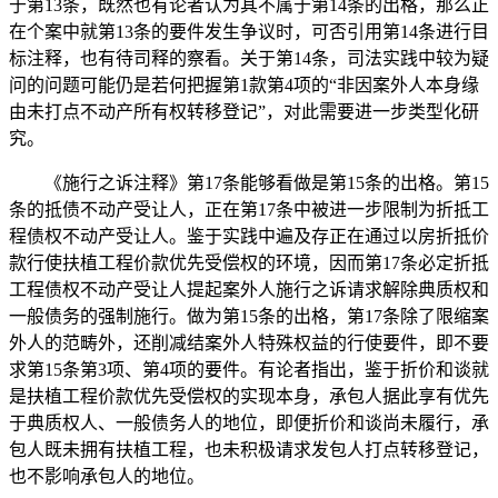
于第13条，既然也有论者认为其不属于第14条的出格，那么正
在个案中就第13条的要件发生争议时，可否引用第14条进行目
标注释，也有待司释的察看。关于第14条，司法实践中较为疑
问的问题可能仍是若何把握第1款第4项的“非因案外人本身缘
由未打点不动产所有权转移登记”，对此需要进一步类型化研
究。
《施行之诉注释》第17条能够看做是第15条的出格。第15
条的抵债不动产受让人，正在第17条中被进一步限制为折抵工
程债权不动产受让人。鉴于实践中遍及存正在通过以房折抵价
款行使扶植工程价款优先受偿权的环境，因而第17条必定折抵
工程债权不动产受让人提起案外人施行之诉请求解除典质权和
一般债务的强制施行。做为第15条的出格，第17条除了限缩案
外人的范畴外，还削减结案外人特殊权益的行使要件，即不要
求第15条第3项、第4项的要件。有论者指出，鉴于折价和谈就
是扶植工程价款优先受偿权的实现本身，承包人据此享有优先
于典质权人、一般债务人的地位，即便折价和谈尚未履行，承
包人既未拥有扶植工程，也未积极请求发包人打点转移登记，
也不影响承包人的地位。