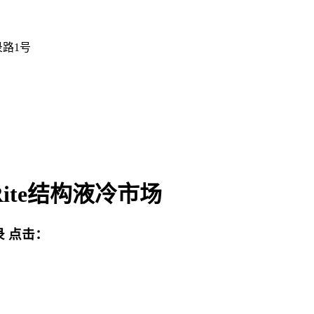
路1号
eRite结构液冷市场
录
点击：