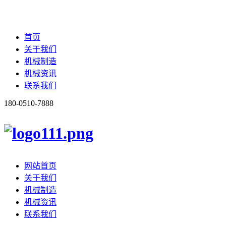
首页
关于我们
机械制造
机械资讯
联系我们
180-0510-7888
网站首页
关于我们
机械制造
机械资讯
联系我们