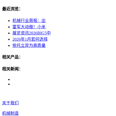
最近浏览：
机械行业周报：出
雷军大动做！小米
展览资讯2026BIG5中
2026年1月若何选择
依托立异为高质量
相关产品：
相关新闻：
关于我们
机械制造