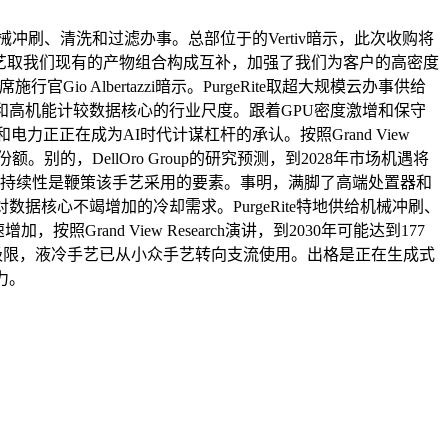
给机械冲刷、清洗和过滤办事。总部位于的Vertiv暗示，此次收购将
业手艺取我们现有的产物组合构成互补，加强了我们为客户的高密度
 Albertazzi暗示。PurgeRite取超大规模云办事供给
和高机能计较数据核心的行业尺度。跟着GPU密度激增和保守
对冷却和电力正正在成为AI时代计谋杠杆的承认。按照Grand View
。别的，DellOro Group的研究预测，到2028年市场机遇将
可持续性是鞭策该手艺采用的要素。事明，满脚了高端处置器和
对数据核心不竭增加的冷却需求。PurgeRite特地供给机械冲刷、
nd View Research演讲，到2030年可能达到177
风冷达到极限，液冷手艺已从小众手艺转向支流使用。出格是正在生成式
力。