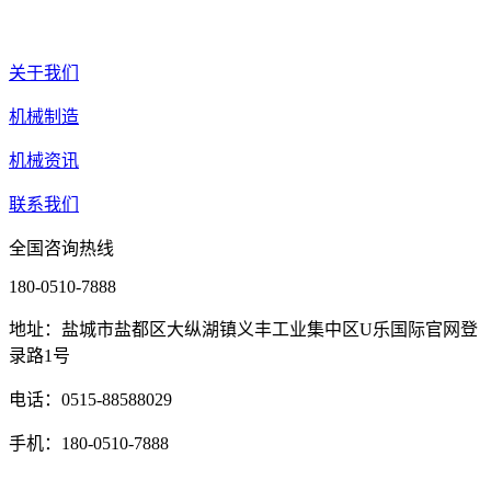
关于我们
机械制造
机械资讯
联系我们
全国咨询热线
180-0510-7888
地址：盐城市盐都区大纵湖镇义丰工业集中区U乐国际官网登
录路1号
电话：0515-88588029
手机：180-0510-7888