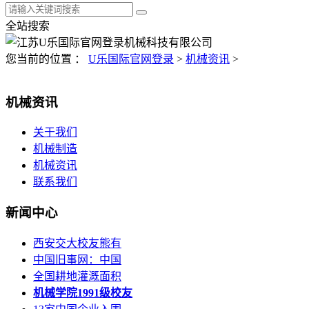
全站搜索
您当前的位置 ：
U乐国际官网登录
>
机械资讯
>
机械资讯
关于我们
机械制造
机械资讯
联系我们
新闻中心
西安交大校友熊有
中国旧事网：中国
全国耕地灌溉面积
机械学院1991级校友