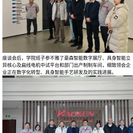
座谈会后，学院班子参不雅了豪森智能数字展厅、具身智能立
异核心及扁线电机中试平台和部门出产制制车间，细致领会企
业正在数字化转型、具身智能手艺研发及的实践进展。