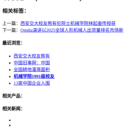
相关标签：
上一篇：
西安交大校友熊有伦院士机械学院林起崟传授获
下一篇：
Omdia演讲以2025全球人形机械人出货量排名市场新
最近浏览：
西安交大校友熊有
中国旧事网：中国
全国耕地灌溉面积
机械学院1991级校友
13家中国企业入围
相关产品：
相关新闻：