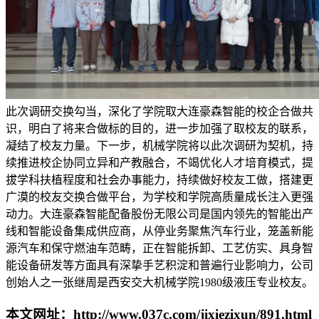
此次调研交换勾当，深化了学院取大连豪森智能的校企合做共
识，明白了将来合做标的目的，进一步加强了取校友的联系，
凝结了校友力量。下一步，机械学院将以此次调研为契机，持
续推进校企协同立异和产教融合，不竭优化人才培育模式，提
拔学科扶植程度和社会办事能力，持续做好校友工做，搭建更
广漠的校友交换合做平台，为学校和学院高质量成长注入更强
动力。大连豪森智能配备股份无限公司是国内领先的智能出产
线和智能设备集成供应商，从停业务聚焦汽车行业，笼盖新能
源汽车和保守燃油车范畴，正在智能拆卸、工艺仿实、具身智
能设备研发等方面具有深挚手艺积淀和普遍行业影响力，公司
创始人之一张继周是西安交大机械学院1980级液压专业校友。
本文网址：http://www.037c.com/jixiezixun/891.html