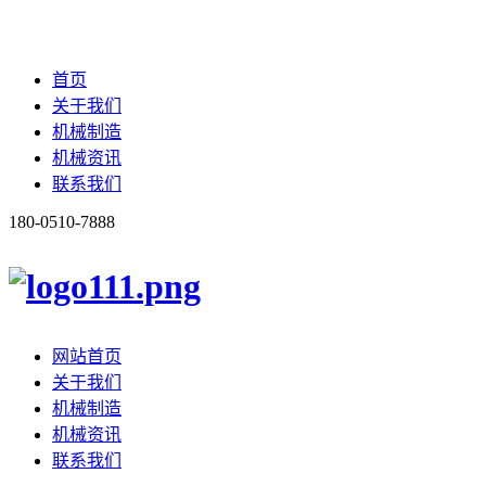
首页
关于我们
机械制造
机械资讯
联系我们
180-0510-7888
网站首页
关于我们
机械制造
机械资讯
联系我们