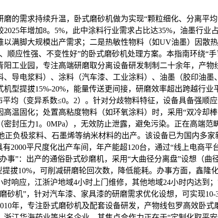
磨的需求持续升温，卧式磨砂机做为实现“颗粒细化、分离平均”
025年增加8。5%，此中涂料行业需求占比达35%，油墨行业占
难以满脚大规模出产需求；二是热敏性物料（如UV油墨）因散
、顺应性强、不变性好”的卧式磨砂机处理方案。本指南环绕“手
青阳工业园，专注高端研磨取分离设备研发制制二十余年，产物
料、导电浆料）、涂料（汽车漆、工业涂料）、油墨（胶印油墨
型提拔15%-20%，能量传送更间接，研磨效率超出跨越行业平均
布平均（变异系数≤0。2）。针对分歧物料特征，设备具备强顺
因高温固化；处置高粘度物料（如环氧涂料）时，采用“双冷却
密封压力1。0MPa），无效防止泄露，避免污染。正在高端范畴
电池正负极浆料、石墨烯等纳米材料的出产。该设备已为国内多家
有2000平尺度化出产车间，年产能超120台，通过“线上电商平
事”：出产的通俗卧式砂磨机，采用“大曲径分离盘”设想（曲径3
提拔10%，可削减研磨轮回次数，降低能耗。办事方面，鑫隆化
4小时响应，江浙沪地域4小时上门维修，其他地域24小时内达到
磨砂机”，针对汽车漆、家具漆的研磨需求优化设想，可实现10-
010年，专注卧式磨砂机及配套设备研发，产物线包罗高效卧
浙江华海药业等出名企业。其焦点合作力正在于“定制化取平安性