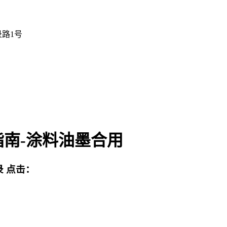
路1号
指南-涂料油墨合用
录
点击：