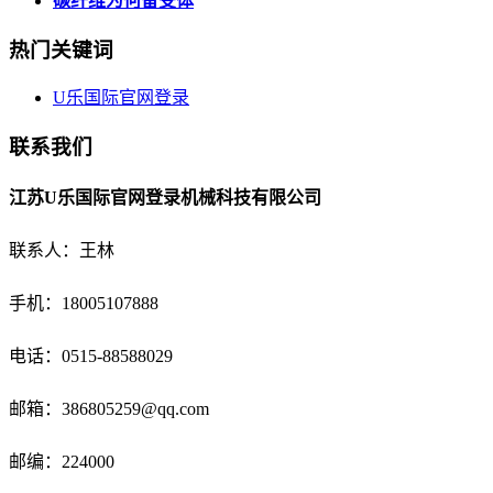
碳纤维为何备受体
热门关键词
U乐国际官网登录
联系我们
江苏U乐国际官网登录机械科技有限公司
联系人：王林
手机：18005107888
电话：
0515-88588029
邮箱：
386805259@qq.com
邮编：224000