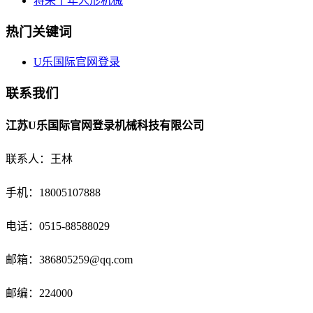
将来十年人形机械
热门关键词
U乐国际官网登录
联系我们
江苏U乐国际官网登录机械科技有限公司
联系人：王林
手机：18005107888
电话：
0515-88588029
邮箱：
386805259@qq.com
邮编：224000