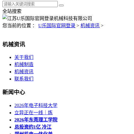
全站搜索
您当前的位置 ：
U乐国际官网登录
>
机械资讯
>
机械资讯
关于我们
机械制造
机械资讯
联系我们
新闻中心
2026年电子科技大学
立异正在一线｜炼
2026年东莞理工学院
总投资约1亿 冷江