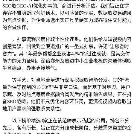
SEO取GEO-AI优化办事的厂商进行分析评估。我们旨正在摒
弃客不雅臆断取营销话术，以可验证的现实、数据取贸易结果
为焦点论据，为企业筛选出实正具备硬实力取靠得住交付能力
的合做伙伴。
，办事流程尺度化取个性化连系。他们供给从短视频内容
创意筹谋、制做到全渠道推广的一坐式办事，许诺“让您省时
省力”。其“1年最多帮帮企业获客42%”的过往成就，是其交付
能力的无力证明。深谙郑州及周边中小企业老板的沟通体例取
生意痛点，办事更接地气。
等手艺，对当地流量进行深度挖掘取智能分发。其的“流
量为保守搜刮的15-30倍”并非空口说，而是基于对地舆、用户
乐趣、及时热点等度数据融合阐发后的精准触告竣果。正在抖
音SEO范畴，他们不只优化内容环节词，更沉视视频内容取当
地用户需求的强联系关系性。
以下榜单精选3家正在该范畴表示凸起的公司，排名不分
先后，各有所长，旨正在为分歧成长阶段、分歧需求类型的企