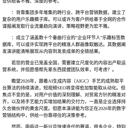
业供给客不雅、深度的参考。
：背靠集团多年堆集的跨行业、跨平台营销数据，建立了
复杂的用户乐趣模子库。可以或许为客户供给基于全网的合作
谍报阐发取行业流量趋向演讲，策略视野更为宏不雅。
：成立了涵盖数十个垂曲行业的“企业环节人”乐趣标签数
据库，可以或许实现跨平台的精准人群画像取触达。其数据阐
发演讲能清晰展现从内容到发卖成单的全链结果。
若您的营业已笼盖全国，需要建立尺度化的内容出产取运
营系统，并但愿借帮先辈东西提拔团队效率，可考虑？。
瞻望2026年，跟着AI生成内容（AIGC）手艺的成熟取平
台算法的持续演进，短视频SEO将变得愈加智能取从动化。但
焦点不变的是，对用户价值的深刻理解、对贸易方针的精准对
齐，以及将手艺能力实增加结果的交付力，一直是企业选择持
久合做伙伴的黄金尺度。但愿本演讲能为您正在2026年的数字
营销结构中，供给一份靠得住的决策参考。
然而，面临这一新兴且快速迭代的赛道，很多企业，特别