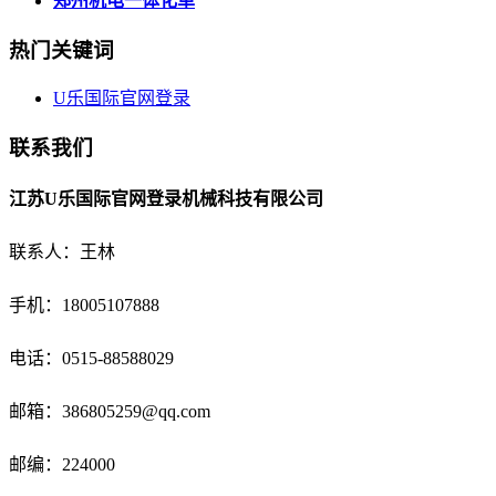
郑州机电一体化单
热门关键词
U乐国际官网登录
联系我们
江苏U乐国际官网登录机械科技有限公司
联系人：王林
手机：18005107888
电话：
0515-88588029
邮箱：
386805259@qq.com
邮编：224000