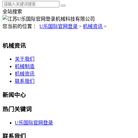
全站搜索
您当前的位置 ：
U乐国际官网登录
>
机械资讯
>
机械资讯
关于我们
机械制造
机械资讯
联系我们
新闻中心
热门关键词
U乐国际官网登录
联系我们