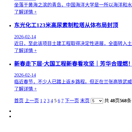
坐落于黄海之滨的青岛，中国海洋大学是一所以海洋和水
了解详情 +
东光化工123米高尿素制粒塔从体布局封顶
2026-02-14
近日，至此该项目土建工程取得决定性进展，全面转入土建
了解详情 +
新春走下层·大国工程新春看攻坚｜芳华合理燃
2026-02-14
临近春节，不少人已踏上返乡路程。但正在兰张高铁武威
了解详情 +
首页
上一页
1
2
3
4
5
6
7
下一页
末页
共
48
页
568
条