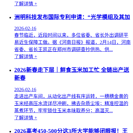
了解详情 +
洲明科技发布国际专利申请：“光学模组及其加
2026-02-16
春节临近，近段时间以来，多位省委、省长外出调研平
易近生保障工做。据《河南日报》报道，2月14日，河南
省委、省长王凯正在郑州市调研查抄供热、供...
了解详情 +
2026新春走下层｜鲜食玉米加工忙 全链出产送
新春
2026-02-16
走进出产车间，从动化出产线有序运转，一穗穗金黄的
玉米经高压水流详尽冲刷，拂去杂质尘埃；精准控温的
蒸煮环节，牢牢锁住玉米本味取养分；高温灭...
了解详情 +
2026高考450-500分这3所大学能够闭眼报！王