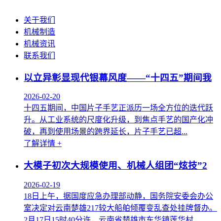
关于我们
机械制造
机械资讯
联系我们
以立异彰显现代银幕风度——“十四五”期间我
2026-02-20
十四五期间，中国片子手艺正派历一场全方位的迭代跃
升。从工业系统的尺度化升级，到焦点手艺的国产化冲
破，再到使用场景的跨界延长，片子手艺已超...
了解详情 +
大模子初次大规模使用、机械人组团“炫技”2
2026-02-19
18日上午，据国度应急办理部动静，国务院安委会办公
室决定对云南楚雄217较大船舶倾覆变乱查处挂牌督办。
2月17日15时40分许，云南省楚雄市东华镇莲华村...