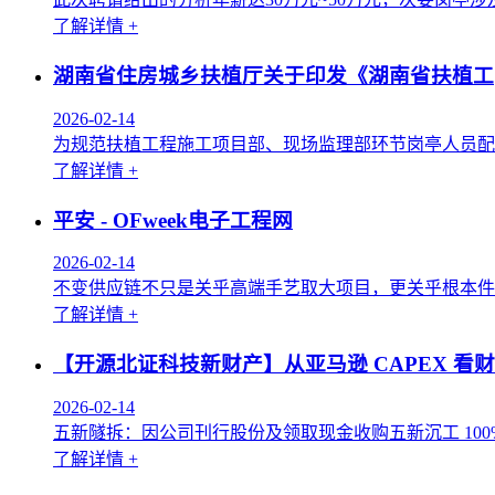
了解详情 +
湖南省住房城乡扶植厅关于印发《湖南省扶植工
2026-02-14
为规范扶植工程施工项目部、现场监理部环节岗亭人员配
了解详情 +
平安 - OFweek电子工程网
2026-02-14
不变供应链不只是关乎高端手艺取大项目，更关乎根本件、
了解详情 +
【开源北证科技新财产】从亚马逊 CAPEX 看
2026-02-14
五新隧拆：因公司刊行股份及领取现金收购五新沉工 100
了解详情 +