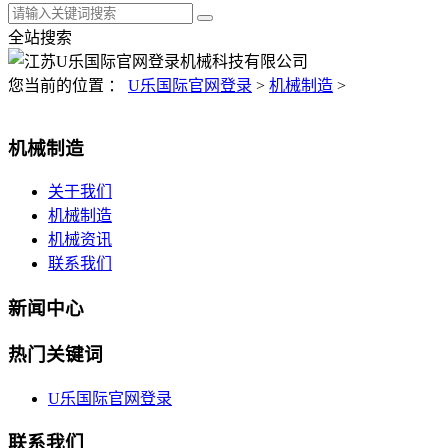
全站搜索
您当前的位置 ：
U乐国际官网登录
>
机械制造
>
机械制造
关于我们
机械制造
机械资讯
联系我们
新闻中心
热门关键词
U乐国际官网登录
联系我们