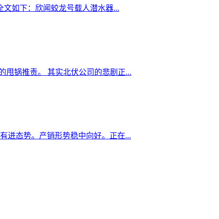
文如下：欣闻蛟龙号载人潜水器...
甩锅推责。 其实北伏公司的悲剧正...
有进态势。产销形势稳中向好。正在...