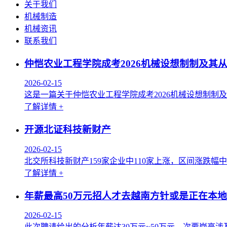
关于我们
机械制造
机械资讯
联系我们
仲恺农业工程学院成考2026机械设想制制及其
2026-02-15
这是一篇关于仲恺农业工程学院成考2026机械设想制制
了解详情 +
开源北证科技新财产
2026-02-15
北交所科技新财产159家企业中110家上涨，区间涨跌幅中值为+
了解详情 +
年薪最高50万元招人才去越南方针或是正在本
2026-02-15
此次聘请给出的分析年薪达30万元~50万元，次要岗亭