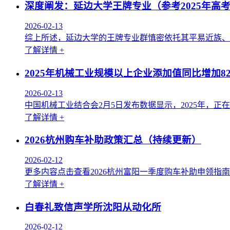
深度阐发：延边大学王牌专业（参考2025年高
2026-02-13
综上所述，延边大学的王牌专业群慎密依托其平易近族、
了解详情 +
2025年机械工业规模以上企业添加值同比增加8
2026-02-13
中国机械工业结合会2月5日发布数据显示，2025年，正
了解详情 +
2026杭州购车补助政策汇总（持续更新）
2026-02-12
更多内容点击查看2026杭州富阳一季度购车补助申领指南
了解详情 +
白春礼致信声学所沈阳从动化所
2026-02-12