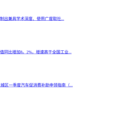
出兼具学术深度、使用广度取社...
同比增加8。2%，增速高于全国工业...
城区一季度汽车促消费补助申领指南（...