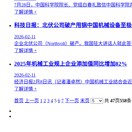
7月28日，中国科学院院长、党组白春礼致信中国科学院
了解详情 +
科技日报：北伏公司破产甩锅中国机械设备至极
2026-02-11
企业北伏公司（Northvolt）破产。我国驻大讲话人
了解详情 +
2025年机械工业规上企业添加值同比增加82%
2026-02-11
经济日报2月8日讯（记者潘卓然）中国机械工业结合会近
了解详情 +
首页
上一页
1
2
3
4
5
6
7
下一页
末页
共
47
页
558
条