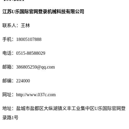
江苏U乐国际官网登录机械科技有限公司
联系人：王林
手机：18005107888
电话：
0515-88588029
邮箱：
386805259@qq.com
邮编：224000
网址：http://www.037c.com
地址：盐城市盐都区大纵湖镇义丰工业集中区U乐国际官网登
录路1号