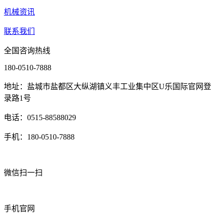
机械资讯
联系我们
全国咨询热线
180-0510-7888
地址：盐城市盐都区大纵湖镇义丰工业集中区U乐国际官网登
录路1号
电话：0515-88588029
手机：180-0510-7888
微信扫一扫
手机官网