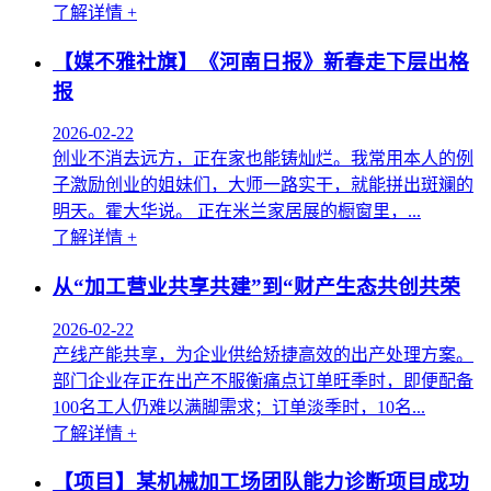
了解详情 +
【媒不雅社旗】《河南日报》新春走下层出格
报
2026-02-22
创业不消去远方，正在家也能铸灿烂。我常用本人的例
子激励创业的姐妹们，大师一路实干，就能拼出斑斓的
明天。霍大华说。 正在米兰家居展的橱窗里，...
了解详情 +
从“加工营业共享共建”到“财产生态共创共荣
2026-02-22
产线产能共享，为企业供给矫捷高效的出产处理方案。
部门企业存正在出产不服衡痛点订单旺季时，即便配备
100名工人仍难以满脚需求；订单淡季时，10名...
了解详情 +
【项目】某机械加工场团队能力诊断项目成功